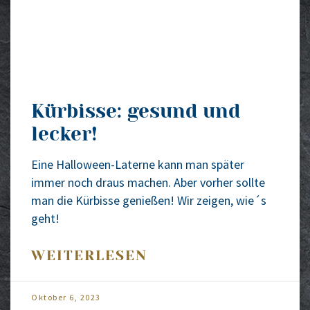
Kürbisse: gesund und
lecker!
Eine Hal­­lo­­ween-Later­­ne kann man spä­ter
immer noch draus machen. Aber vor­her soll­te
man die Kür­bis­se genie­ßen! Wir zei­gen, wie´s
geht!
WEITERLESEN
Okto­ber 6, 2023