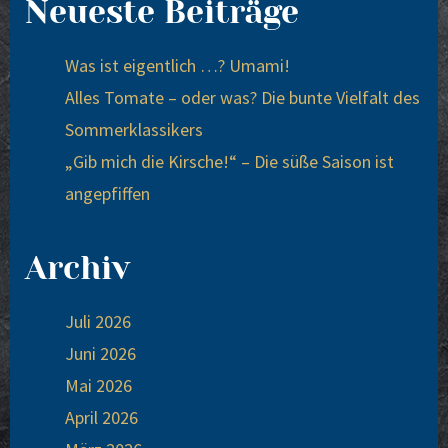
Neueste Beiträge
Was ist eigent­lich …? Uma­mi!
Alles Toma­te – oder was? Die bun­te Viel­falt des
Som­mer­klas­si­kers
„Gib mich die Kir­sche!“ – Die süße Sai­son ist
ange­pfif­fen
Archiv
Juli 2026
Juni 2026
Mai 2026
April 2026