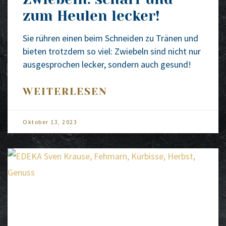
zum Heulen lecker!
Sie rüh­ren einen beim Schnei­den zu Trä­nen und
bie­ten trotz­dem so viel: Zwie­beln sind nicht nur
aus­ge­spro­chen lecker, son­dern auch gesund!
WEITERLESEN
Okto­ber 13, 2023