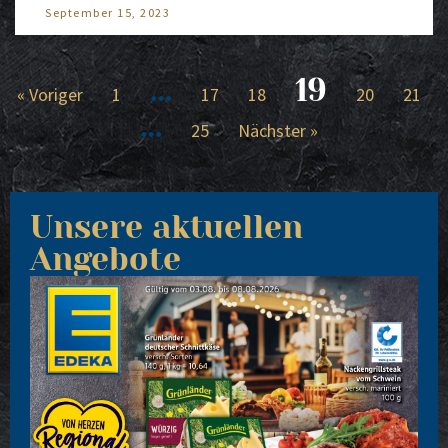
Sep­tem­ber 15, 2023
…
19
« Vori­ger
1
17
18
20
21
…
25
Nächs­ter »
Unsere aktuellen
Angebote