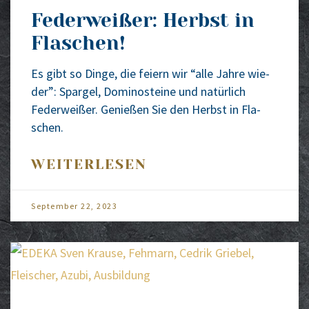
Federweißer: Herbst in
Flaschen!
Es gibt so Din­ge, die fei­ern wir “alle Jah­re wie­
der”: Spar­gel, Domi­no­stei­ne und natür­lich
Feder­wei­ßer. Genie­ßen Sie den Herbst in Fla­
schen.
WEITERLESEN
Sep­tem­ber 22, 2023