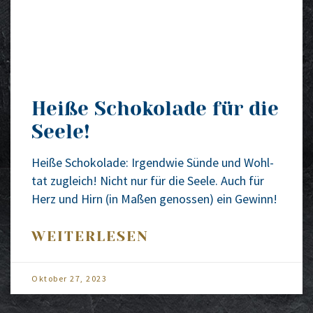
Heiße Schokolade für die
Seele!
Hei­ße Scho­ko­la­de: Irgend­wie Sün­de und Wohl­
tat zugleich! Nicht nur für die See­le. Auch für
Herz und Hirn (in Maßen genos­sen) ein Gewinn!
WEITERLESEN
Okto­ber 27, 2023