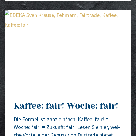
Kaffee: fair! Woche: fair!
Die For­mel ist ganz ein­fach. Kaf­fee: fair! =
Woche: fair! = Zukunft: fair! Lesen Sie hier, wel­
che Vor­tei­le der Genuss von Fair­trade bie­tet.