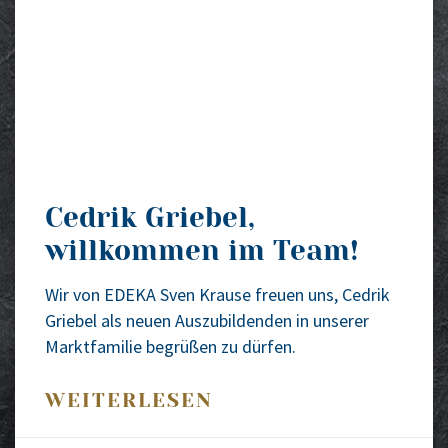
Cedrik Griebel,
willkommen im Team!
Wir von EDEKA Sven Krau­se freu­en uns, Ced­rik
Grie­bel als neu­en Aus­zu­bil­den­den in unse­rer
Markt­fa­mi­lie begrü­ßen zu dür­fen.
WEITERLESEN