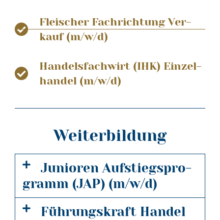
Flei­scher Fach­rich­tung Ver­
kauf (m/w/d)
Han­dels­fach­wirt (IHK) Ein­zel­
han­del (m/w/d)
Weiterbildung
Junio­ren Auf­stiegs­pro­
gramm (JAP) (m/w/d)
Füh­rungs­kraft Han­del