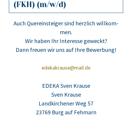
(FKH) (m/w/d)
Auch Quer­ein­stei­ger sind herz­lich will­kom­
men.
Wir haben Ihr Inter­es­se geweckt?
Dann freu­en wir uns auf Ihre Bewer­bung!
edekakrause@mail.de
EDEKA Sven Krau­se
Sven Krau­se
Land­kir­che­ner Weg 57
23769 Burg auf Feh­marn