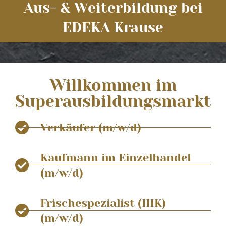
Aus- & Weiterbildung bei
EDEKA Krause
Willkommen im
Superausbildungsmarkt
Ver­käu­fer (m/w/d)
Kauf­mann im Ein­zel­han­del
(m/w/d)
Fri­sche­spe­zia­list (IHK)
(m/w/d)