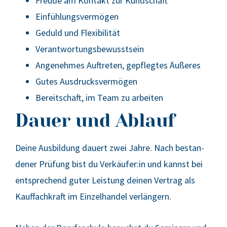
Freu­de am Kon­takt zur Kund­schaft
Ein­füh­lungs­ver­mö­gen
Geduld und Fle­xi­bi­li­tät
Ver­ant­wor­tungs­be­wusst­sein
Ange­neh­mes Auf­tre­ten, gepfleg­tes Äuße­res
Gutes Aus­drucks­ver­mö­gen
Bereit­schaft, im Team zu arbei­ten
Dauer und Ablauf
Dei­ne Aus­bil­dung dau­ert zwei Jah­re. Nach bestan­
de­ner Prü­fung bist du Verkäufer:in und kannst bei
ent­spre­chend guter Leis­tung dei­nen Ver­trag als
Kauf­fach­kraft im Ein­zel­han­del ver­län­gern.