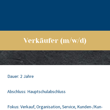
Verkäufer (m/w/d)
Dau­er:
2 Jah­re
Abschluss:
Haupt­schul­ab­schluss
Fokus:
Ver­kauf, Orga­ni­sa­ti­on, Ser­vice, Kun­den-/Kun­