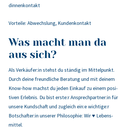
din­nen­kon­takt
Vor­tei­le:
Abwechs­lung, Kun­den­kon­takt
Was macht man da
aus sich?
Als Verkäufer:in stehst du stän­dig im Mit­tel­punkt.
Durch dei­ne freund­li­che Bera­tung und mit dei­nem
Know-how machst du jeden Ein­kauf zu einem posi­
ti­ven Erleb­nis. Du bist erste:r Ansprechpartner:in für
unse­re Kund­schaft und zugleich ein:e wichtige:r
Botschafter:in unse­rer Phi­lo­so­phie: Wir ♥ Lebens­
mit­tel.