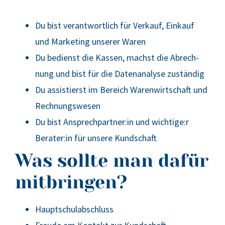
Du bist ver­ant­wort­lich für Ver­kauf, Ein­kauf
und Mar­ke­ting unse­rer Waren
Du bedienst die Kas­sen, machst die Abrech­
nung und bist für die Daten­ana­ly­se zustän­dig
Du assis­tierst im Bereich Waren­wirt­schaft und
Rech­nungs­we­sen
Du bist Ansprechpartner:in und wichtige:r
Berater:in für unse­re Kund­schaft
Was sollte man dafür
mitbringen?
Haupt­schul­ab­schluss