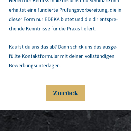
Neben der Berufs­schu­le besuchst du Semi­na­re und
erhältst eine fun­dier­te Prü­fungs­vor­be­rei­tung, die in
die­ser Form nur EDEKA bie­tet und die dir ent­spre­
chen­de Kennt­nis­se für die Pra­xis lie­fert.
Kaufst du uns das ab? Dann schick uns das aus­ge­
füll­te Kon­takt­for­mu­lar mit dei­nen voll­stän­di­gen
Bewer­bungs­un­ter­la­gen.
Zurück