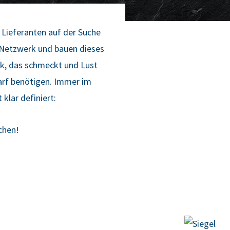
 Lie­fe­ran­ten auf der Suche
es Netz­werk und bau­en die­ses
werk, das schmeckt und Lust
arf benö­ti­gen. Immer im
klar defi­niert:
achen!