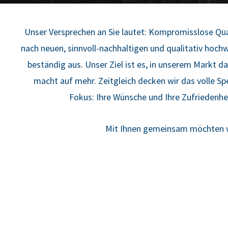
Unser Ver­spre­chen an Sie lau­tet: Kom­pro­miss­lo­se Qua
nach neu­en, sinn­voll-nach­hal­ti­gen und qua­li­ta­tiv hoc
bestän­dig aus. Unser Ziel ist es, in unse­rem Markt d
macht auf mehr. Zeit­gleich decken wir das vol­le Spe
Fokus: Ihre Wün­sche und Ihre Zufrie­den­hei
Mit Ihnen gemein­sam möch­ten wi