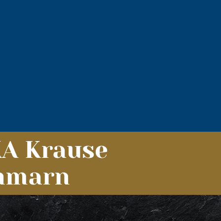
KA Krause
ehmarn