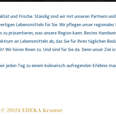
­li­tät und Fri­sche. Stän­dig sind wir mit unse­ren Part­nern und
h­wer­ti­gen Lebens­mit­teln für Sie. Wir pfle­gen unser regio­na­l
as zu prä­sen­tie­ren, was unse­re Regi­on kann: Bes­tes Hand­
k­trum an Lebens­mit­teln ab, das Sie für Ihren täg­li­chen Bed
t! Wir hören Ihnen zu. Und sind für Sie da. Denn unser Ziel ist 
r jeden Tag zu einem kuli­na­risch-auf­re­gen­den Erleb­nis m
© 2024 EDEKA Krause