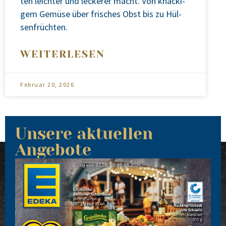
ten leich­ter und lecke­rer macht. Von kna­cki­
gem Gemü­se über fri­sches Obst bis zu Hül­
sen­früch­ten.
WEITERLESEN
Februar 20, 2026
Unsere aktuellen
Angebote