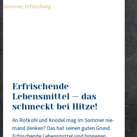
Erfrischende
Lebensmittel — das
schmeckt bei Hitze!
An Rot­kohl und Knö­del mag im Som­mer nie­
mand den­ken? Das hat sei­nen guten Grund.
Erfri­schen­de Lebens­mit­tel sind hin­ge­gen