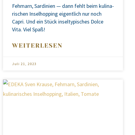
Feh­marn, Sar­di­ni­en — dann fehlt beim kuli­na­
ri­schen Insel­hop­ping eigent­lich nur noch
Capri. Und ein Stück insel­ty­pi­sches Dol­ce
Vita. Viel Spaß!
WEITERLESEN
Juli 21, 2023