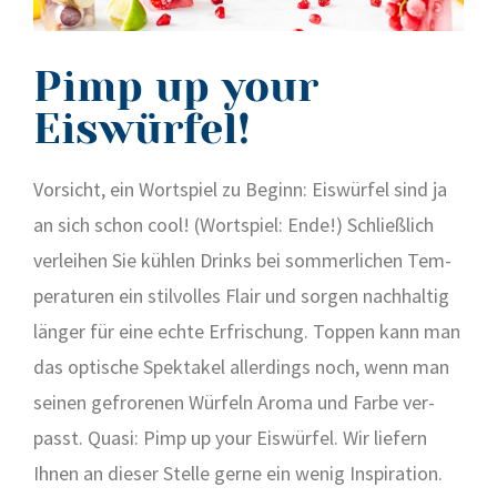
Pimp up your
Eiswürfel!
Vor­sicht, ein Wort­spiel zu Beginn: Eis­wür­fel sind ja
an sich schon cool! (Wort­spiel: Ende!) Schließ­lich
ver­lei­hen Sie küh­len Drinks bei som­mer­li­chen Tem­
pe­ra­tu­ren ein stil­vol­les Flair und sor­gen nach­hal­tig
län­ger für eine ech­te Erfri­schung. Top­pen kann man
das opti­sche Spek­ta­kel aller­dings noch, wenn man
sei­nen gefro­re­nen Wür­feln Aro­ma und Far­be ver­
passt. Qua­si: Pimp up your Eis­wür­fel. Wir lie­fern
Ihnen an die­ser Stel­le ger­ne ein wenig Inspi­ra­ti­on.