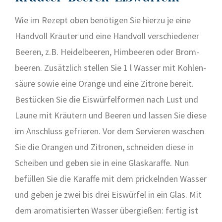
Wie im Rezept oben benö­ti­gen Sie hier­zu je eine
Hand­voll Kräu­ter und eine Hand­voll ver­schie­de­ner
Bee­ren, z.B. Hei­del­bee­ren, Him­bee­ren oder Brom­
bee­ren. Zusätz­lich stel­len Sie 1 l Was­ser mit Koh­len­
säu­re sowie eine Oran­ge und eine Zitro­ne bereit.
Bestü­cken Sie die Eis­wür­fel­for­men nach Lust und
Lau­ne mit Kräu­tern und Bee­ren und las­sen Sie die­se
im Anschluss gefrie­ren. Vor dem Ser­vie­ren waschen
Sie die Oran­gen und Zitro­nen, schnei­den die­se in
Schei­ben und geben sie in eine Glas­ka­raf­fe. Nun
befül­len Sie die Karaf­fe mit dem pri­ckeln­den Was­ser
und geben je zwei bis drei Eis­wür­fel in ein Glas. Mit
dem aro­ma­ti­sier­ten Was­ser über­gie­ßen: fer­tig ist