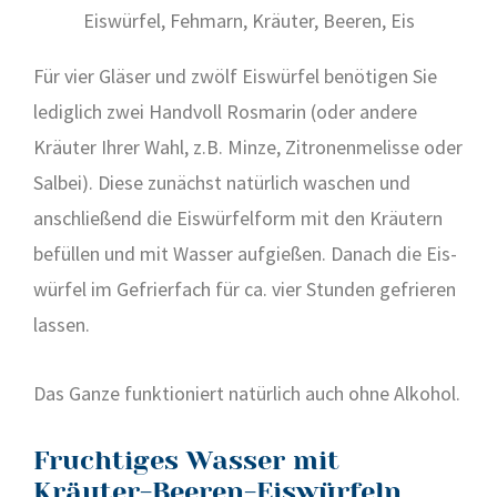
Für vier Glä­ser und zwölf Eis­wür­fel benö­ti­gen Sie
ledig­lich zwei Hand­voll Ros­ma­rin (oder ande­re
Kräu­ter Ihrer Wahl, z.B. Min­ze, Zitro­nen­me­lis­se oder
Sal­bei). Die­se zunächst natür­lich waschen und
anschlie­ßend die Eis­wür­fel­form mit den Kräu­tern
befül­len und mit Was­ser auf­gie­ßen. Danach die Eis­
wür­fel im Gefrier­fach für ca. vier Stun­den gefrie­ren
las­sen.
Das Gan­ze funk­tio­niert natür­lich auch ohne Alko­hol.
Fruchtiges Wasser mit
Kräuter-Beeren-Eiswürfeln