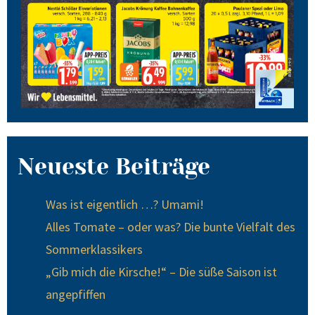
Neueste Beiträge
Was ist eigentlich …? Umami!
Alles Tomate – oder was? Die bunte Vielfalt des
Sommerklassikers
„Gib mich die Kirsche!“ – Die süße Saison ist
angepfiffen