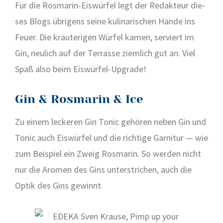
Für die Ros­ma­rin-Eis­wür­fel legt der Redak­teur die­
ses Blogs übri­gens sei­ne kuli­na­ri­schen Hän­de ins
Feu­er. Die kräu­te­ri­gen Wür­fel kamen, ser­viert im
Gin, neu­lich auf der Ter­ras­se ziem­lich gut an. Viel
Spaß also beim Eis­wür­fel-Upgrade!
Gin & Rosmarin & Ice
Zu einem lecke­ren Gin Tonic gehö­ren neben Gin und
Tonic auch Eis­wür­fel und die rich­ti­ge Gar­ni­tur — wie
zum Bei­spiel ein Zweig Ros­ma­rin. So wer­den nicht
nur die Aro­men des Gins unter­stri­chen, auch die
Optik des Gins gewinnt.