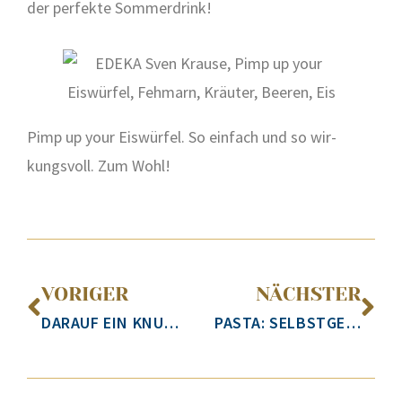
der per­fek­te Som­mer­drink!
Pimp up your Eis­wür­fel. So ein­fach und so wir­
kungs­voll. Zum Wohl!
VORIGER
NÄCHSTER
DARAUF EIN KNUST!
PASTA: SELBSTGEMACHT EINE ECHTE OFFENBARUNG!