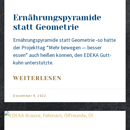
Ernährungspyramide
statt Geometrie
Ernäh­rungs­py­ra­mi­de statt Geo­me­trie ‑so hät­te
der Pro­jekt­tag “Mehr bewe­gen — bes­ser
essen” auch hei­ßen kön­nen, den EDEKA Gutt­
kuhn unter­stütz­te.
WEITERLESEN
Dezem­ber 9, 2022