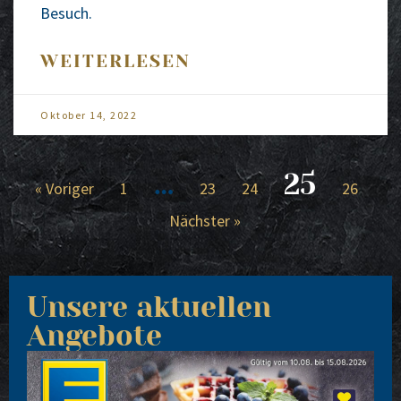
Besuch.
WEITERLESEN
Okto­ber 14, 2022
…
25
« Vori­ger
1
23
24
26
Nächs­ter »
Unsere aktuellen
Angebote