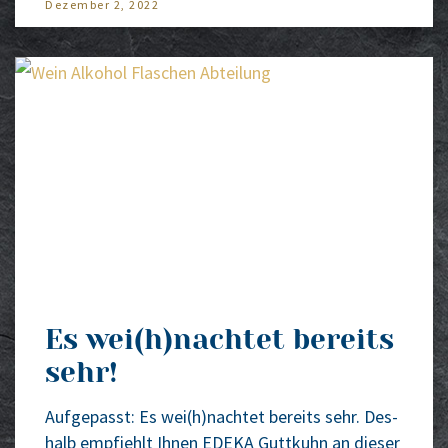
Dezem­ber 2, 2022
Es wei(h)nachtet bereits
sehr!
Auf­ge­passt: Es wei(h)nachtet bereits sehr. Des­
halb emp­fiehlt Ihnen EDEKA Gutt­kuhn an die­ser