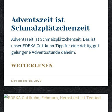
Adventszeit ist
Schmalzplätzchenzeit
Advents­zeit ist Schmalz­plätz­chen­zeit. Das ist
unser EDEKA Gut­t­­kuhn-Tipp für eine rich­tig gut
gelun­ge­ne Advents­stun­de daheim.
WEITERLESEN
Novem­ber 18, 2022