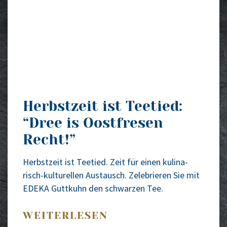
Herbstzeit ist Teetied:
“Dree is Oostfresen
Recht!”
Herbst­zeit ist Tee­tied. Zeit für einen kuli­na­
risch-kul­­tu­­rel­­len Aus­tausch. Zele­brie­ren Sie mit
EDEKA Gutt­kuhn den schwar­zen Tee.
WEITERLESEN