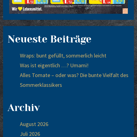
Neueste Beiträge
Wraps: bunt gefüllt, som­mer­lich leicht
Was ist eigent­lich …? Uma­mi!
Alles Toma­te – oder was? Die bun­te Viel­falt des
Som­mer­klas­si­kers
Archiv
August 2026
Juli 2026