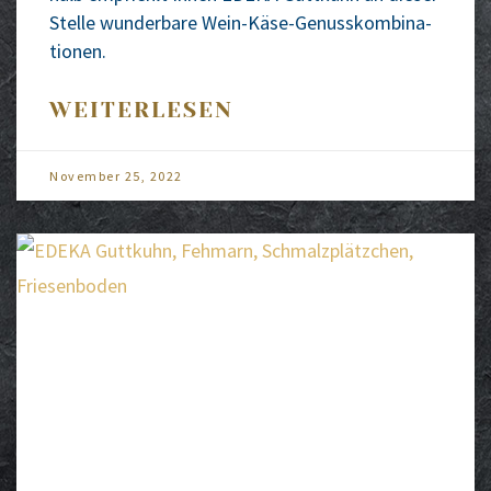
Stel­le wun­der­ba­re Wein-Käse-Genus­s­­kom­­bi­na­­
tio­­nen.
WEITERLESEN
Novem­ber 25, 2022