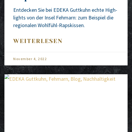
Ent­de­cken Sie bei EDEKA Gutt­kuhn ech­te High­
lights von der Insel Feh­marn: zum Bei­spiel die
regio­na­len Wohl­­fühl-Raps­kis­­sen.
WEITERLESEN
Novem­ber 4, 2022