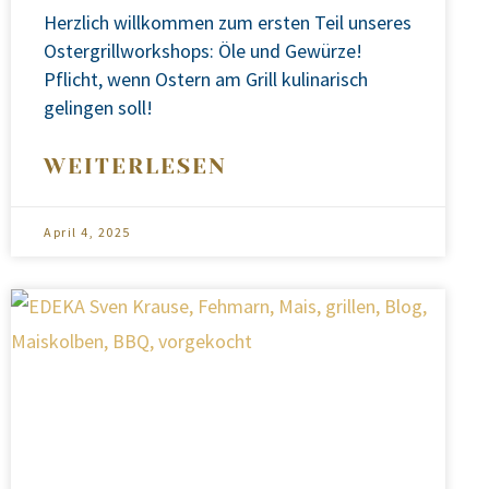
Herz­lich will­kom­men zum ers­ten Teil unse­res
Oster­grill­work­shops: Öle und Gewür­ze!
Pflicht, wenn Ostern am Grill kuli­na­risch
gelin­gen soll!
WEITERLESEN
April 4, 2025