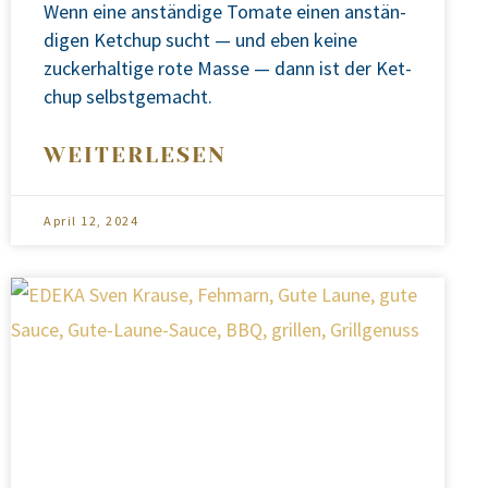
Wenn eine anstän­di­ge Toma­te einen anstän­
di­gen Ket­chup sucht — und eben kei­ne
zucker­hal­ti­ge rote Mas­se — dann ist der Ket­
chup selbst­ge­macht.
WEITERLESEN
April 12, 2024