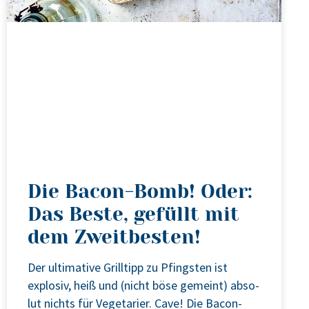
Die Bacon-Bomb! Oder:
Das Beste, gefüllt mit
dem Zweitbesten!
Der ulti­ma­ti­ve Grill­tipp zu Pfings­ten ist
explo­siv, heiß und (nicht böse gemeint) abso­
lut nichts für Vege­ta­ri­er. Cave! Die Bacon-