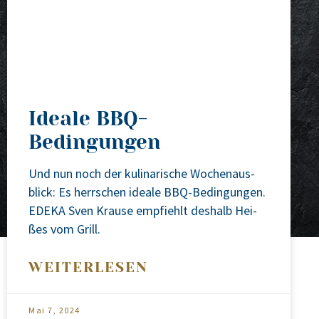
Ideale BBQ-
Bedingungen
Und nun noch der kuli­na­ri­sche Wochen­aus­
blick: Es herr­schen idea­le BBQ-Bedin­gun­gen.
EDEKA Sven Krau­se emp­fiehlt des­halb Hei­
ßes vom Grill.
WEITERLESEN
Mai 7, 2024