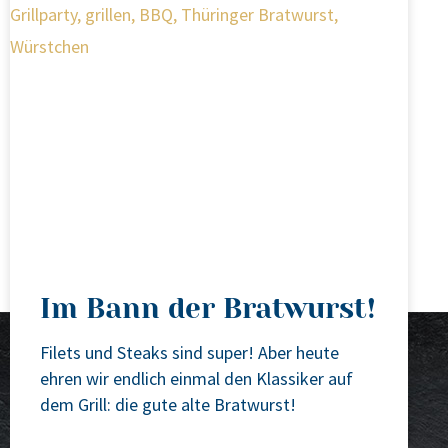
Im Bann der Bratwurst!
Filets und Steaks sind super! Aber heu­te
ehren wir end­lich ein­mal den Klas­si­ker auf
dem Grill: die gute alte Brat­wurst!