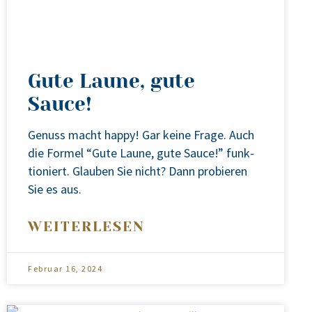
Gute Laune, gute
Sauce!
Genuss macht hap­py! Gar kei­ne Fra­ge. Auch
die For­mel “Gute Lau­ne, gute Sau­ce!” funk­
tio­niert. Glau­ben Sie nicht? Dann pro­bie­ren
Sie es aus.
WEITERLESEN
Februar 16, 2024