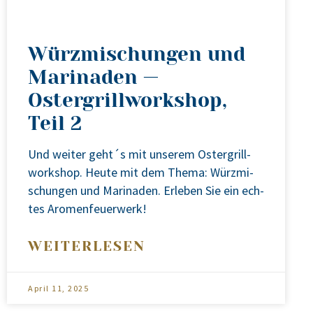
Würzmischungen und
Marinaden —
Ostergrillworkshop,
Teil 2
Und wei­ter geht´s mit unse­rem Oster­grill­
work­shop. Heu­te mit dem The­ma: Würz­mi­
schun­gen und Mari­na­den. Erle­ben Sie ein ech­
tes Aro­men­feu­er­werk!
WEITERLESEN
April 11, 2025