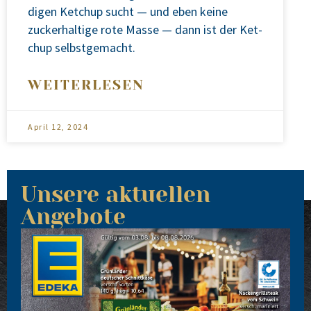
di­gen Ket­chup sucht — und eben kei­ne
zucker­hal­ti­ge rote Mas­se — dann ist der Ket­
chup selbst­ge­macht.
WEITERLESEN
April 12, 2024
Unsere aktuellen
Angebote