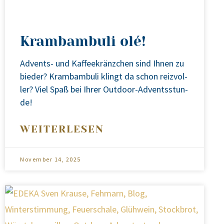
Krambambuli olé!
Advents- und Kaf­fee­kränz­chen sind Ihnen zu
bie­der? Kram­bam­bu­li klingt da schon reiz­vol­
ler? Viel Spaß bei Ihrer Out­door-Advents­stun­
de!
WEITERLESEN
November 14, 2025