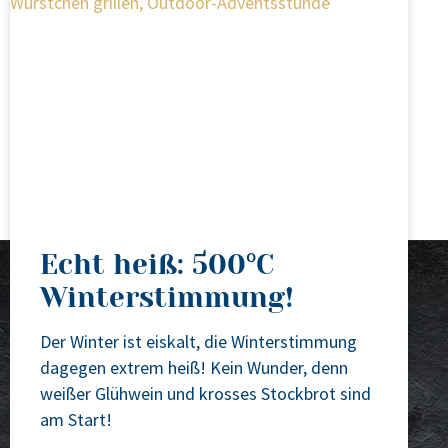
Echt heiß: 500°C
Winterstimmung!
Der Win­ter ist eis­kalt, die Win­ter­stim­mung
dage­gen extrem heiß! Kein Wun­der, denn
wei­ßer Glüh­wein und kros­ses Stock­brot sind
am Start!