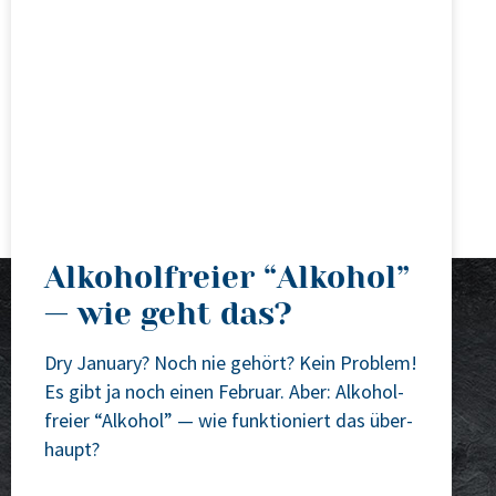
Alkoholfreier “Alkohol”
— wie geht das?
Dry Janu­ary? Noch nie gehört? Kein Pro­blem!
Es gibt ja noch einen Febru­ar. Aber: Alko­hol­
frei­er “Alko­hol” — wie funk­tio­niert das über­
haupt?