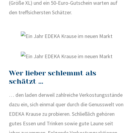
(Grö­ße XL) und ein 50-Euro-Gut­schein war­ten auf
den treff­si­chers­ten Schät­zer.
Wer lieber schlemmt als
schätzt …
… den laden der­weil zahl­rei­che Ver­kos­tungs­stän­de
dazu ein, sich ein­mal quer durch die Genuss­welt von
EDEKA Krau­se zu pro­bie­ren. Schließ­lich gehö­ren
gutes Essen und Trin­ken sowie gute Lau­ne seit
jeher zusam­men. Fol­gen­de Ver­kos­tungs­ak­tio­nen