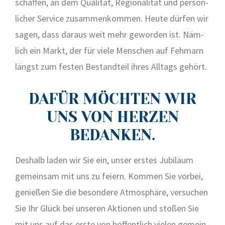
schaf­fen, an dem Qua­li­tät, Regio­na­li­tät und per­sön­
li­cher Ser­vice zusam­men­kom­men. Heu­te dür­fen wir
sagen, dass dar­aus weit mehr gewor­den ist. Näm­
lich ein Markt, der für vie­le Men­schen auf Feh­marn
längst zum fes­ten Bestand­teil ihres All­tags gehört.
DAFÜR MÖCHTEN WIR
UNS VON HERZEN
BEDANKEN.
Des­halb laden wir Sie ein, unser ers­tes Jubi­lä­um
gemein­sam mit uns zu fei­ern. Kom­men Sie vor­bei,
genie­ßen Sie die beson­de­re Atmo­sphä­re, ver­su­chen
Sie Ihr Glück bei unse­ren Aktio­nen und sto­ßen Sie
mit uns auf das ers­te von hof­fent­lich vie­len gemein­