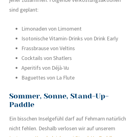
sind geplant:
Limo­na­den von Limo­ment
Iso­to­ni­sche Vit­amin-Drinks von Drink Ear­ly
Frass­brau­se von Veltins
Cock­tails von Shat­lers
Ape­ri­tifs von Déjà-Vu
Baguettes von La Flu­te
Sommer, Sonne, Stand-Up-
Paddle
Ein biss­chen Insel­ge­fühl darf auf Feh­marn natür­lich
nicht feh­len. Des­halb ver­lo­sen wir auf unse­rem