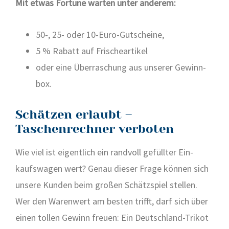
Mit etwas For­tu­ne war­ten unter ande­rem:
50‑, 25- oder 10-Euro-Gut­schei­ne,
5 % Rabatt auf Fri­sche­ar­ti­kel
oder eine Über­ra­schung aus unse­rer Gewinn­
box.
Schätzen erlaubt –
Taschenrechner verboten
Wie viel ist eigent­lich ein rand­voll gefüll­ter Ein­
kaufs­wa­gen wert? Genau die­ser Fra­ge kön­nen sich
unse­re Kun­den beim gro­ßen Schätz­spiel stel­len.
Wer den Waren­wert am bes­ten trifft, darf sich über
einen tol­len Gewinn freu­en: Ein Deutsch­land-Tri­kot