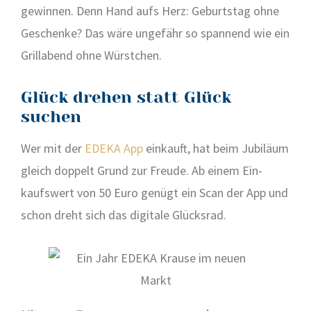
gewin­nen. Denn Hand aufs Herz: Geburts­tag ohne
Geschen­ke? Das wäre unge­fähr so span­nend wie ein
Grill­abend ohne Würst­chen.
Glück drehen statt Glück
suchen
Wer mit der
EDEKA App
ein­kauft, hat beim Jubi­lä­um
gleich dop­pelt Grund zur Freu­de. Ab einem Ein­
kaufs­wert von 50 Euro genügt ein Scan der App und
schon dreht sich das digi­ta­le Glücks­rad.