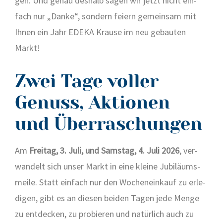
gen. Und genau des­halb sagen wir jetzt nicht ein­
fach nur „Dan­ke“, son­dern fei­ern gemein­sam mit
Ihnen ein Jahr EDEKA Krau­se im neu gebau­ten
Markt!
Zwei Tage voller
Genuss, Aktionen
und Überraschungen
Am
Frei­tag, 3. Juli, und Sams­tag, 4. Juli 2026
, ver­
wan­delt sich unser Markt in eine klei­ne Jubi­lä­ums­
mei­le. Statt ein­fach nur den Wochen­ein­kauf zu erle­
di­gen, gibt es an die­sen bei­den Tagen jede Men­ge
zu ent­de­cken, zu pro­bie­ren und natür­lich auch zu