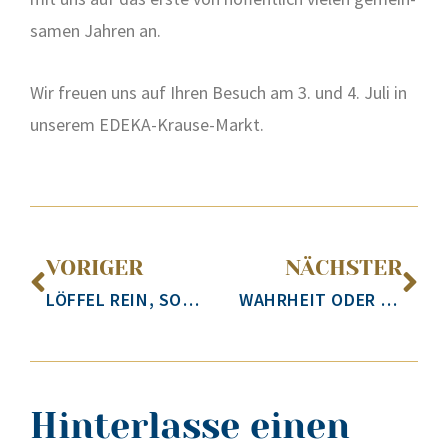
sa­men Jah­ren an.
Wir freu­en uns auf Ihren Besuch am 3. und 4. Juli in
unse­rem EDE­KA-Krau­se-Markt.
VORIGER
NÄCHSTER
LÖFFEL REIN, SOMMERGEFÜHL AN: EISVIELFALT ZUM DAHINSCHMELZEN
WAHRHEIT ODER IRRTUM? 10 LEBENSMITTEL-MYTHEN IM FAKTENCHECK
Hinterlasse einen