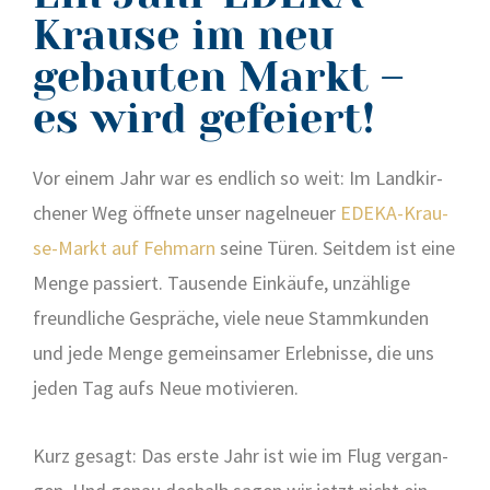
Krause im neu
gebauten Markt –
es wird gefeiert!
Vor einem Jahr war es end­lich so weit: Im Land­kir­
che­ner Weg öff­ne­te unser nagel­neu­er
EDE­KA-Krau­
se-Markt auf Feh­marn
sei­ne Türen. Seit­dem ist eine
Men­ge pas­siert. Tau­sen­de Ein­käu­fe, unzäh­li­ge
freund­li­che Gesprä­che, vie­le neue Stamm­kun­den
und jede Men­ge gemein­sa­mer Erleb­nis­se, die uns
jeden Tag aufs Neue moti­vie­ren.
Kurz gesagt: Das ers­te Jahr ist wie im Flug ver­gan­