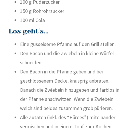
100 g Puder­zu­cker
150 g Roh­rohr­zu­cker
100 ml Cola
Los geht´s…
Eine guss­ei­ser­ne Pfan­ne auf den Grill stel­len.
Den Bacon und die Zwie­beln in klei­ne Wür­fel
schnei­den.
Den Bacon in die Pfan­ne geben und bei
geschlos­se­nem Deckel knusp­rig anbra­ten.
Danach die Zwie­beln hin­zu­ge­ben und farb­los in
der Pfan­ne anschwit­zen. Wenn die Zwie­beln
weich sind bei­des zusam­men grob pürie­ren.
Alle Zuta­ten (inkl. des “Pürees”) mit­ein­an­der
ver­mi­schen und in einem Topf zum Kochen