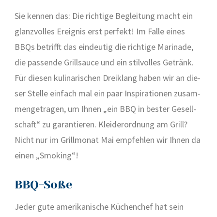
Sie ken­nen das: Die rich­ti­ge Beglei­tung macht ein
glanz­vol­les Ereig­nis erst per­fekt! Im Fal­le eines
BBQs betrifft das ein­deu­tig die rich­ti­ge Mari­na­de,
die pas­sen­de Grill­sauce und ein stil­vol­les Getränk.
Für die­sen kuli­na­ri­schen Drei­klang haben wir an die­
ser Stel­le ein­fach mal ein paar Inspi­ra­tio­nen zusam­
men­ge­tra­gen, um Ihnen „ein BBQ in bes­ter Gesell­
schaft“ zu garan­tie­ren. Klei­der­ord­nung am Grill?
Nicht nur im Grill­mo­nat Mai emp­feh­len wir Ihnen da
einen „Smo­king“!
BBQ-Soße
Jeder gute ame­ri­ka­ni­sche Küchen­chef hat sein