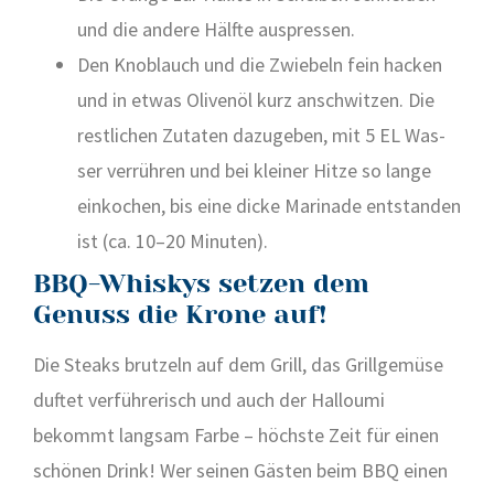
und die ande­re Hälf­te aus­pres­sen.
Den Knob­lauch und die Zwie­beln fein hacken
und in etwas Oli­ven­öl kurz anschwit­zen. Die
rest­li­chen Zuta­ten dazu­ge­ben, mit 5 EL Was­
ser ver­rüh­ren und bei klei­ner Hit­ze so lan­ge
ein­ko­chen, bis eine dicke Mari­na­de ent­stan­den
ist (ca. 10–20 Minu­ten).
BBQ-Whiskys setzen dem
Genuss die Krone auf!
Die Steaks brut­zeln auf dem Grill, das Grill­ge­mü­se
duf­tet ver­füh­re­risch und auch der Hall­o­u­mi
bekommt lang­sam Far­be – höchs­te Zeit für einen
schö­nen Drink! Wer sei­nen Gäs­ten beim BBQ einen