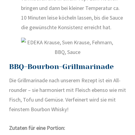
brin­gen und dann bei klei­ner Tem­pe­ra­tur ca.
10 Minu­ten lei­se köcheln las­sen, bis die Sau­ce
die gewünsch­te Kon­sis­tenz erreicht hat.
BBQ-Bourbon-Grillmarinade
Die Grill­ma­ri­na­de nach unse­rem Rezept ist ein All­
roun­der – sie har­mo­niert mit Fleisch eben­so wie mit
Fisch, Tofu und Gemü­se. Ver­fei­nert wird sie mit
feins­tem Bour­bon Whis­ky!
Zuta­ten für eine Por­ti­on: