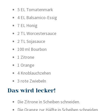
5 EL Toma­ten­mark
4 EL Bal­sa­mi­co-Essig
7 EL Honig
2 TL Worces­ter­sauce
2 TL Soja­sauce
100 ml Bour­bon
1 Zitro­ne
1 Oran­ge
4 Knob­lauch­ze­hen
3 rote Zwie­beln
Das wird lecker!
Die Zitro­ne in Schei­ben schnei­den.
Die Oran­ge zur Hälf­te in Schei­ben schnei­den