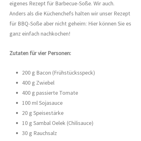
eige­nes Rezept für Bar­be­cue-Soße. Wir auch.
Anders als die Küchen­chefs hal­ten wir unser Rezept
für BBQ-Soße aber nicht geheim: Hier kön­nen Sie es
ganz ein­fach nach­ko­chen!
Zuta­ten für vier Per­so­nen:
200 g Bacon (Früh­stücks­speck)
400 g Zwie­bel
400 g pas­sier­te Toma­te
100 ml Soja­sauce
20 g Spei­se­stär­ke
10 g Sam­bal Oelek (Chi­li­sauce)
30 g Rauch­salz