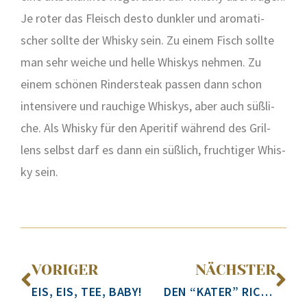
Je roter das Fleisch des­to dunk­ler und aro­ma­ti­
scher soll­te der Whis­ky sein. Zu einem Fisch soll­te
man sehr wei­che und hel­le Whis­kys neh­men. Zu
einem schö­nen Rin­der­steak pas­sen dann schon
inten­si­ve­re und rau­chi­ge Whis­kys, aber auch süß­li­
che. Als Whis­ky für den Ape­ri­tif wäh­rend des Gril­
lens selbst darf es dann ein süß­lich, fruch­ti­ger Whis­
ky sein.
VORIGER
NÄCHSTER
EIS, EIS, TEE, BABY!
DEN “KATER” RICHTIG FÜTTERN!