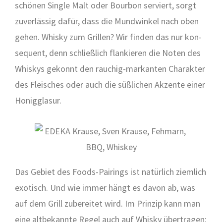
schö­nen Sin­gle Malt oder Bour­bon ser­viert, sorgt
zuver­läs­sig dafür, dass die Mund­win­kel nach oben
gehen. Whis­ky zum Gril­len? Wir fin­den das nur kon­
se­quent, denn schließ­lich flan­kie­ren die Noten des
Whis­kys gekonnt den rau­chig-mar­kan­ten Cha­rak­ter
des Flei­sches oder auch die süß­li­chen Akzen­te einer
Honig­gla­sur.
Das Gebiet des Foods-Pai­rings ist natür­lich ziem­lich
exo­tisch. Und wie immer hängt es davon ab, was
auf dem Grill zube­rei­tet wird. Im Prin­zip kann man
eine alt­be­kann­te Regel auch auf Whis­ky über­tra­gen: