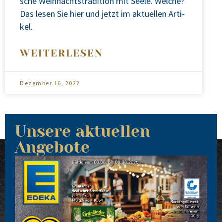
sche Weih­nachts­tra­di­ti­on mit See­le. Wel­che?
Das lesen Sie hier und jetzt im aktu­el­len Arti­
kel.
WEITERLESEN
Dezember 16, 2022
Unsere aktuellen
Angebote