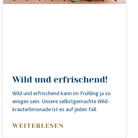
Wild und erfrischend!
Wild und erfri­schend kann im Früh­ling ja so
eini­ges sein. Unse­re selbst­ge­mach­te Wild­
kräu­ter­li­mo­na­de ist es auf jeden Fall.
WEITERLESEN