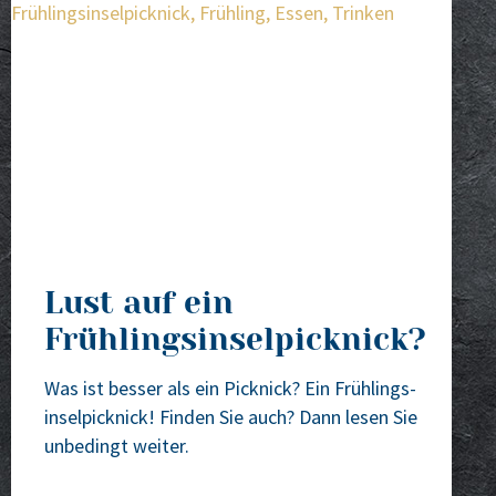
Lust auf ein
Frühlingsinselpicknick?
Was ist bes­ser als ein Pick­nick? Ein Früh­lings­
in­sel­pick­nick! Fin­den Sie auch? Dann lesen Sie
unbe­dingt wei­ter.