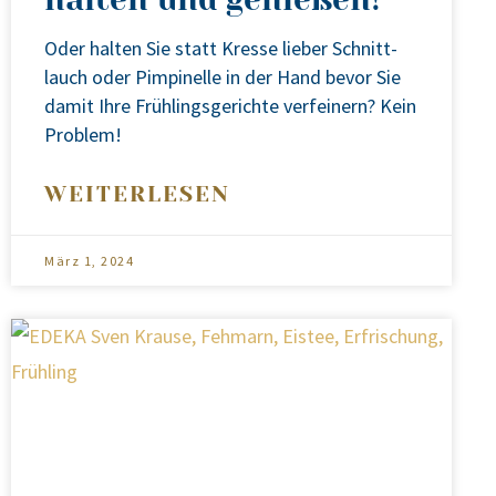
Oder hal­ten Sie statt Kres­se lie­ber Schnitt­
lauch oder Pim­pi­nel­le in der Hand bevor Sie
damit Ihre Früh­lings­ge­rich­te ver­fei­nern? Kein
Pro­blem!
WEITERLESEN
März 1, 2024