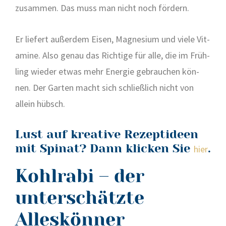
zusam­men. Das muss man nicht noch för­dern.
Er lie­fert außer­dem Eisen, Magne­si­um und vie­le Vit­
ami­ne. Also genau das Rich­ti­ge für alle, die im Früh­
ling wie­der etwas mehr Ener­gie gebrau­chen kön­
nen. Der Gar­ten macht sich schließ­lich nicht von
allein hübsch.
Lust auf kreative Rezeptideen
mit Spinat? Dann klicken Sie
.
hier
Kohlrabi – der
unterschätzte
Alleskönner