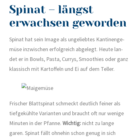
Spinat – längst
erwachsen geworden
Spi­nat hat sein Image als unge­lieb­tes Kan­ti­nen­ge­
mü­se inzwi­schen erfolg­reich abge­legt. Heu­te lan­
det er in Bowls, Pas­ta, Cur­rys, Smoothies oder ganz
klas­sisch mit Kar­tof­feln und Ei auf dem Tel­ler.
Fri­scher Blatt­spi­nat schmeckt deut­lich fei­ner als
tief­ge­kühl­te Vari­an­ten und braucht oft nur weni­ge
Minu­ten in der Pfan­ne.
Wich­tig:
nicht zu lan­ge
garen. Spi­nat fällt ohne­hin schon genug in sich