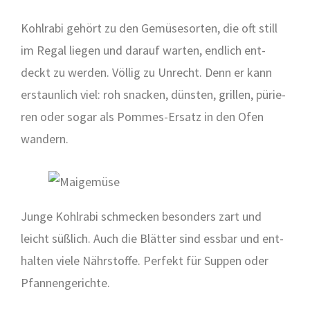
Kohl­ra­bi gehört zu den Gemü­se­sor­ten, die oft still
im Regal lie­gen und dar­auf war­ten, end­lich ent­
deckt zu wer­den. Völ­lig zu Unrecht. Denn er kann
erstaun­lich viel: roh sna­cken, düns­ten, gril­len, pürie­
ren oder sogar als Pom­mes-Ersatz in den Ofen
wan­dern.
Jun­ge Kohl­ra­bi schme­cken beson­ders zart und
leicht süß­lich. Auch die Blät­ter sind ess­bar und ent­
hal­ten vie­le Nähr­stof­fe. Per­fekt für Sup­pen oder
Pfan­nen­ge­rich­te.