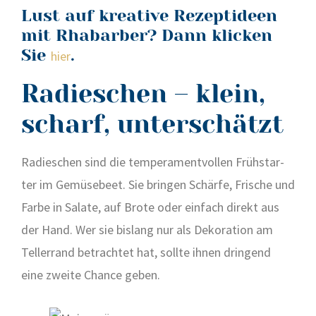
Lust auf kreative Rezeptideen
mit Rhabarber? Dann klicken
Sie
.
hier
Radieschen – klein,
scharf, unterschätzt
Radies­chen sind die tem­pe­ra­ment­vol­len Früh­star­
ter im Gemü­se­beet. Sie brin­gen Schär­fe, Fri­sche und
Far­be in Sala­te, auf Bro­te oder ein­fach direkt aus
der Hand. Wer sie bis­lang nur als Deko­ra­ti­on am
Tel­ler­rand betrach­tet hat, soll­te ihnen drin­gend
eine zwei­te Chan­ce geben.