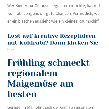
Wer Kin­der für Gemü­se begeis­tern möch­te, hat mit
Kohl­ra­bi übri­gens oft gute Chan­cen. Ver­mut­lich, weil
er ein biss­chen aus­sieht wie ein klei­nes Raum­schiff.
Lust auf kreative Rezeptideen
mit Kohlrabi? Dann klicken Sie
.
hier
Frühling schmeckt
regionalem
Maigemüse am
besten
Gera­de im Mai lohnt sich der Griff zu sai­so­na­lem