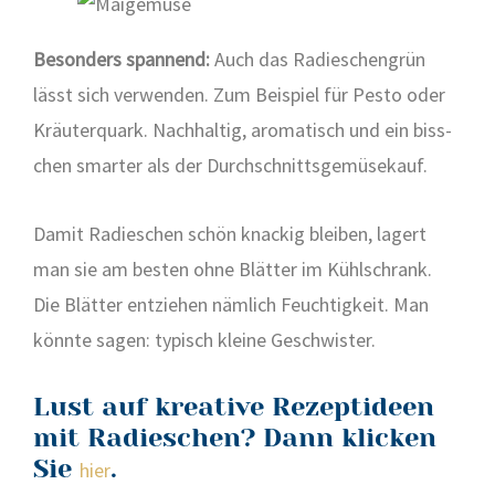
Beson­ders span­nend:
Auch das Radies­chen­grün
lässt sich ver­wen­den. Zum Bei­spiel für Pes­to oder
Kräu­ter­quark. Nach­hal­tig, aro­ma­tisch und ein biss­
chen smar­ter als der Durch­schnitts­ge­mü­se­kauf.
Damit Radies­chen schön kna­ckig blei­ben, lagert
man sie am bes­ten ohne Blät­ter im Kühl­schrank.
Die Blät­ter ent­zie­hen näm­lich Feuch­tig­keit. Man
könn­te sagen: typisch klei­ne Geschwis­ter.
Lust auf kreative Rezeptideen
mit Radieschen? Dann klicken
Sie
.
hier