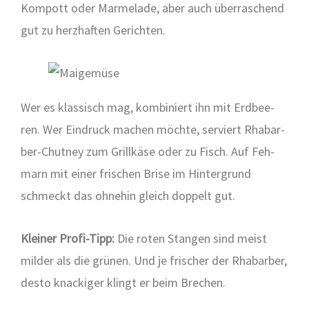
Kom­pott oder Mar­me­la­de, aber auch über­ra­schend
gut zu herz­haf­ten Gerich­ten.
Wer es klas­sisch mag, kom­bi­niert ihn mit Erd­bee­
ren. Wer Ein­druck machen möch­te, ser­viert Rha­bar­
ber-Chut­ney zum Grill­kä­se oder zu Fisch. Auf Feh­
marn mit einer fri­schen Bri­se im Hin­ter­grund
schmeckt das ohne­hin gleich dop­pelt gut.
Klei­ner Pro­fi-Tipp:
Die roten Stan­gen sind meist
mil­der als die grü­nen. Und je fri­scher der Rha­bar­ber,
des­to kna­cki­ger klingt er beim Bre­chen.