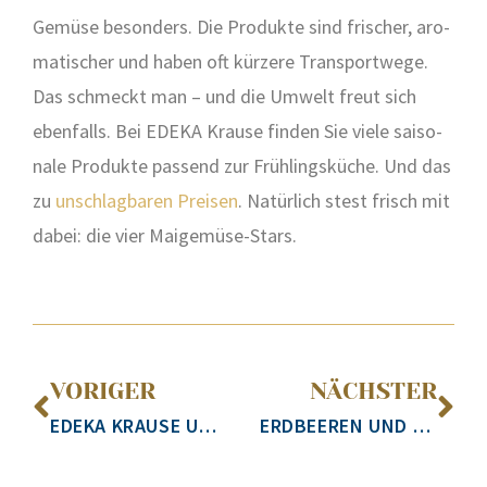
Gemü­se beson­ders. Die Pro­duk­te sind fri­scher, aro­
ma­ti­scher und haben oft kür­ze­re Trans­port­we­ge.
Das schmeckt man – und die Umwelt freut sich
eben­falls. Bei EDEKA Krau­se fin­den Sie vie­le sai­so­
na­le Pro­duk­te pas­send zur Früh­lings­kü­che. Und das
zu
unschlag­ba­ren Prei­sen
. Natür­lich stest frisch mit
dabei: die vier Mai­ge­mü­se-Stars.
VORIGER
NÄCHSTER
EDEKA KRAUSE UNTERSTÜTZT ERNEUT DEN FEHMARNER FREUNDESKREIS
ERDBEEREN UND RHABARBER: DAS SÜSS-SAURE DUO NEU GEDACHT