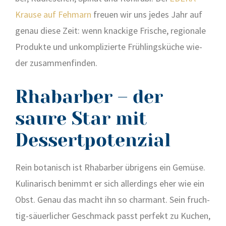
Krau­se auf Feh­marn
freu­en wir uns jedes Jahr auf
genau die­se Zeit: wenn kna­cki­ge Fri­sche, regio­na­le
Pro­duk­te und unkom­pli­zier­te Früh­lings­kü­che wie­
der zusam­men­fin­den.
Rhabarber – der
saure Star mit
Dessertpotenzial
Rein bota­nisch ist Rha­bar­ber übri­gens ein Gemü­se.
Kuli­na­risch benimmt er sich aller­dings eher wie ein
Obst. Genau das macht ihn so char­mant. Sein fruch­
tig-säu­er­li­cher Geschmack passt per­fekt zu Kuchen,