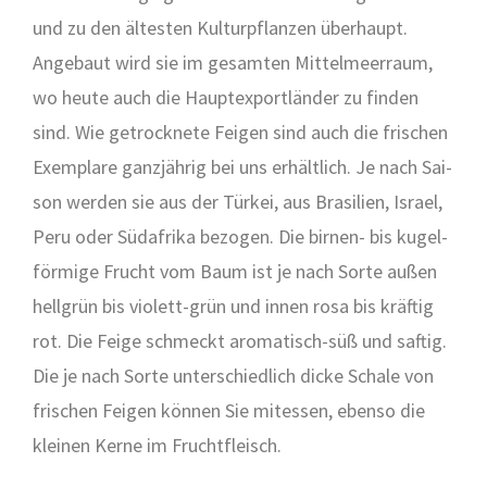
und zu den ältes­ten Kul­tur­pflan­zen über­haupt.
Ange­baut wird sie im gesam­ten Mit­tel­meer­raum,
wo heu­te auch die Haupt­ex­port­län­der zu fin­den
sind. Wie getrock­ne­te Fei­gen sind auch die fri­schen
Exem­pla­re ganz­jäh­rig bei uns erhält­lich. Je nach Sai­
son wer­den sie aus der Tür­kei, aus Bra­si­li­en, Isra­el,
Peru oder Süd­afri­ka bezo­gen. Die bir­nen- bis kugel­
för­mi­ge Frucht vom Baum ist je nach Sor­te außen
hell­grün bis vio­lett-grün und innen rosa bis kräf­tig
rot. Die Fei­ge schmeckt aro­ma­tisch-süß und saf­tig.
Die je nach Sor­te unter­schied­lich dicke Scha­le von
fri­schen Fei­gen kön­nen Sie mit­es­sen, eben­so die
klei­nen Ker­ne im Frucht­fleisch.