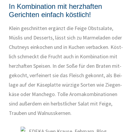
In Kombination mit herzhaften
Gerichten einfach köstlich!
Klein geschnit­ten ergänzt die Fei­ge Obst­sa­la­te,
Müs­lis und Des­serts, lässt sich zu Mar­me­la­den oder
Chut­neys ein­ko­chen und in Kuchen ver­ba­cken. Köst­
lich schmeckt die Frucht auch in Kom­bi­na­ti­on mit
herz­haf­ten Spei­sen. In der Soße für den Bra­ten mit­
ge­kocht, ver­fei­nert sie das Fleisch gekonnt, als Bei­
la­ge auf der Käse­plat­te wür­zi­ge Sor­ten wie Zie­gen­
kä­se oder Man­che­go. Tol­le Aro­ma­kom­bi­na­tio­nen
sind außer­dem ein herbst­li­cher Salat mit Fei­ge,
Trau­ben und Wal­nuss­ker­nen.