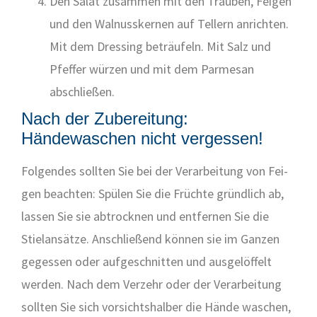
Den Salat zusam­men mit den Trau­ben, Fei­gen
und den Wal­nuss­ker­nen auf Tel­lern anrich­ten.
Mit dem Dres­sing beträu­feln. Mit Salz und
Pfef­fer wür­zen und mit dem Par­me­san
abschlie­ßen.
Nach der Zubereitung:
Händewaschen nicht vergessen!
Fol­gen­des soll­ten Sie bei der Ver­ar­bei­tung von Fei­
gen beach­ten: Spü­len Sie die Früch­te gründ­lich ab,
las­sen Sie sie abtrock­nen und ent­fer­nen Sie die
Stiel­an­sät­ze. Anschlie­ßend kön­nen sie im Gan­zen
geges­sen oder auf­ge­schnit­ten und aus­ge­löf­felt
wer­den. Nach dem Ver­zehr oder der Ver­ar­bei­tung
soll­ten Sie sich vor­sichts­hal­ber die Hän­de waschen,