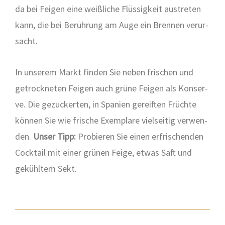
da bei Fei­gen eine weiß­li­che Flüs­sig­keit aus­tre­ten
kann, die bei Berüh­rung am Auge ein Bren­nen ver­ur­
sacht.
In unse­rem Markt fin­den Sie neben fri­schen und
getrock­ne­ten Fei­gen auch grü­ne Fei­gen als Kon­ser­
ve. Die gezu­cker­ten, in Spa­ni­en gereif­ten Früch­te
kön­nen Sie wie fri­sche Exem­pla­re viel­sei­tig ver­wen­
den.
Unser Tipp:
Pro­bie­ren Sie einen erfri­schen­den
Cock­tail mit einer grü­nen Fei­ge, etwas Saft und
gekühl­tem Sekt.