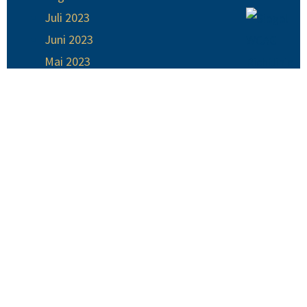
Juli 2023
Juni 2023
Mai 2023
April 2023
März 2023
Februar 2023
Januar 2023
Dezember 2022
November 2022
Oktober 2022
Kategorien
Erlebnis und Engagement