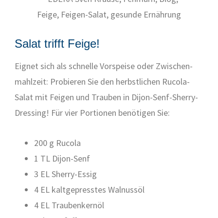
Salat trifft Feige!
Eig­net sich als schnel­le Vor­spei­se oder Zwi­schen­
mahl­zeit: Pro­bie­ren Sie den herbst­li­chen Ruco­la-
Salat mit Fei­gen und Trau­ben in Dijon-Senf-Sher­ry-
Dres­sing! Für vier Por­tio­nen benö­ti­gen Sie:
200 g Ruco­la
1 TL Dijon-Senf
3 EL Sher­ry-Essig
4 EL kalt­ge­press­tes Wal­nuss­öl
4 EL Trau­ben­kern­öl