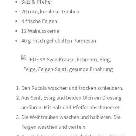
Salz & Pfef­fer
20 rote, kern­lo­se Trau­ben
4 fri­sche Fei­gen
12 Wal­nuss­ker­ne
40 g frisch geho­bel­ten Par­me­san
Den Ruco­la waschen und tro­cken schleu­dern.
Aus Senf, Essig und bei­den Ölen ein Dres­sing
anrüh­ren. Mit Salz und Pfef­fer abschme­cken.
Die Wein­trau­ben waschen und hal­bie­ren. Die
Fei­gen waschen und vier­teln.