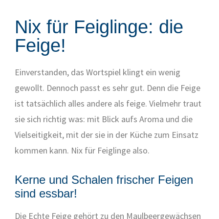
Nix für Feiglinge: die
Feige!
Ein­ver­stan­den, das Wort­spiel klingt ein wenig
gewollt. Den­noch passt es sehr gut. Denn die Fei­ge
ist tat­säch­lich alles ande­re als fei­ge. Viel­mehr traut
sie sich rich­tig was: mit Blick aufs Aro­ma und die
Viel­sei­tig­keit, mit der sie in der Küche zum Ein­satz
kom­men kann. Nix für Feig­lin­ge also.
Kerne und Schalen frischer Feigen
sind essbar!
Die Ech­te Fei­ge gehört zu den Maul­beer­ge­wäch­sen