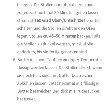
bele­gen. Die Stol­len dar­auf plat­zie­ren und
zuge­deckt noch­mal 30 Minu­ten gehen las­sen.
Ofen auf
160 Grad Ober-/Un­ter­hit­ze
her­un­ter­
schal­ten und die Stol­len direkt in den Ofen
legen. Stol­len
ca. 45–50 Minu­ten
backen. Falls
die Stol­len zu dun­kel wer­den, mit Alu­fo­lie
abde­cken, bis sie fer­tig geba­cken sind.
But­ter in einem Topf bei nied­ri­ger Tem­pe­ra­tur
flüs­sig wer­den las­sen. Die Stol­len direkt, wenn
sie noch heiß sind, mit But­ter bestrei­chen.
Abküh­len las­sen. Jetzt noch­mal mit flüs­si­ger
But­ter bestrei­chen und dick mit Puder­zu­cker
bestreu­en.