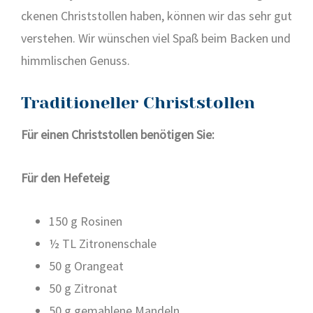
cke­nen Christ­stol­len haben, kön­nen wir das sehr gut
ver­ste­hen. Wir wün­schen viel Spaß beim Backen und
himm­li­schen Genuss.
Traditioneller Christstollen
Für einen Christ­stol­len benö­ti­gen Sie:
Für den Hefe­teig
150 g Rosi­nen
½ TL Zitro­nen­scha­le
50 g Oran­geat
50 g Zitro­nat
50 g gemah­le­ne Man­deln