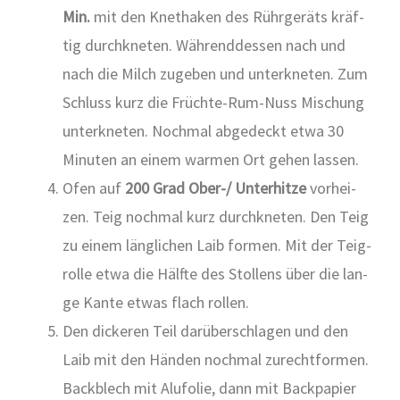
Min.
mit den Knet­ha­ken des Rühr­ge­räts kräf­
tig durch­kne­ten. Wäh­rend­des­sen nach und
nach die Milch zuge­ben und unter­kne­ten. Zum
Schluss kurz die Früch­te-Rum-Nuss Mischung
unter­kne­ten. Noch­mal abge­deckt etwa 30
Minu­ten an einem war­men Ort gehen las­sen.
Ofen auf
200 Grad Ober-/ Unter­hit­ze
vor­hei­
zen. Teig noch­mal kurz durch­kne­ten. Den Teig
zu einem läng­li­chen Laib for­men. Mit der Teig­
rol­le etwa die Hälf­te des Stol­lens über die lan­
ge Kan­te etwas flach rol­len.
Den dicke­ren Teil dar­über­schla­gen und den
Laib mit den Hän­den noch­mal zurecht­for­men.
Back­blech mit Alu­fo­lie, dann mit Back­pa­pier