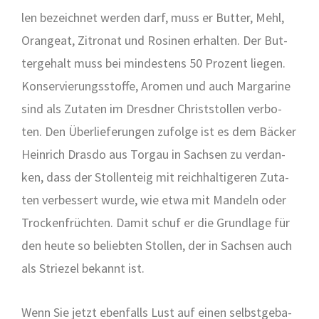
len bezeich­net wer­den darf, muss er But­ter, Mehl,
Oran­geat, Zitro­nat und Rosi­nen erhal­ten. Der But­
ter­ge­halt muss bei min­des­tens 50 Pro­zent lie­gen.
Kon­ser­vie­rungs­stof­fe, Aro­men und auch Mar­ga­ri­ne
sind als Zuta­ten im Dresd­ner Christ­stol­len ver­bo­
ten. Den Über­lie­fe­run­gen zufol­ge ist es dem Bäcker
Hein­rich Dras­do aus Tor­gau in Sach­sen zu ver­dan­
ken, dass der Stoll­en­teig mit reich­hal­ti­ge­ren Zuta­
ten ver­bes­sert wur­de, wie etwa mit Man­deln oder
Tro­cken­früch­ten. Damit schuf er die Grund­la­ge für
den heu­te so belieb­ten Stol­len, der in Sach­sen auch
als Strie­zel bekannt ist.
Wenn Sie jetzt eben­falls Lust auf einen selbst­ge­ba­