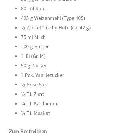
60 ml Rum
425 g Wei­zen­mehl (Type 405)
½ Wür­fel fri­sche Hefe (ca. 42 g)
75 ml Milch
100 g But­ter
1 Ei (Gr. M)
50 g Zucker
1 Pck. Vanil­le­zu­cker
½ Pri­se Salz
½ TL Zimt
¼ TL Kar­da­mom
¼ TL Mus­kat
Zum Bestrei­chen