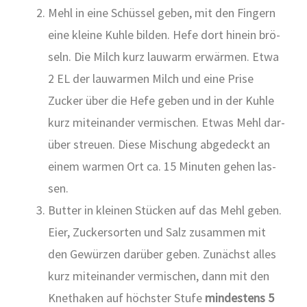
Mehl in eine Schüs­sel geben, mit den Fin­gern
eine klei­ne Kuh­le bil­den. Hefe dort hin­ein brö­
seln. Die Milch kurz lau­warm erwär­men. Etwa
2 EL der lau­war­men Milch und eine Pri­se
Zucker über die Hefe geben und in der Kuh­le
kurz mit­ein­an­der ver­mi­schen. Etwas Mehl dar­
über streu­en. Die­se Mischung abge­deckt an
einem war­men Ort ca. 15 Minu­ten gehen las­
sen.
But­ter in klei­nen Stü­cken auf das Mehl geben.
Eier, Zucker­sor­ten und Salz zusam­men mit
den Gewür­zen dar­über geben. Zunächst alles
kurz mit­ein­an­der ver­mi­schen, dann mit den
Knet­ha­ken auf höchs­ter Stu­fe
min­des­tens 5