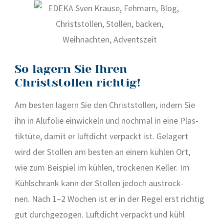
So lagern Sie Ihren
Christstollen richtig!
Am bes­ten lagern Sie den Christ­stol­len, indem Sie
ihn in Alu­fo­lie ein­wi­ckeln und noch­mal in eine Plas­
tik­tü­te, damit er luft­dicht ver­packt ist. Gela­gert
wird der Stol­len am bes­ten an einem küh­len Ort,
wie zum Bei­spiel im küh­len, tro­cke­nen Kel­ler. Im
Kühl­schrank kann der Stol­len jedoch aus­trock­
nen. Nach 1–2 Wochen ist er in der Regel erst rich­tig
gut durch­ge­zo­gen. Luft­dicht ver­packt und kühl