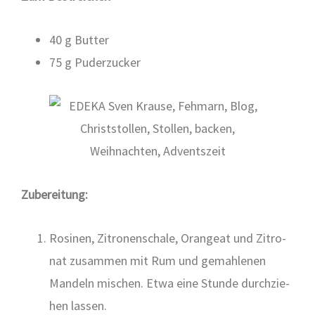
40 g But­ter
75 g Puder­zu­cker
Zube­rei­tung:
Rosi­nen, Zitro­nen­scha­le, Oran­geat und Zitro­
nat zusam­men mit Rum und gemah­le­nen
Man­deln mischen. Etwa eine Stun­de durch­zie­
hen las­sen.