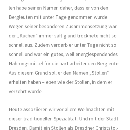
len habe sei­nen Namen daher, dass er von den
Berg­leu­ten mit unter Tage genom­men wur­de.
Wegen sei­ner beson­de­ren Zusam­men­set­zung war
der „Kuchen“ immer saf­tig und trock­ne­te nicht so
schnell aus. Zudem ver­darb er unter Tage nicht so
schnell und war ein gutes, weil ener­gie­spen­den­des
Nah­rungs­mit­tel für die hart arbei­ten­den Berg­leu­te.
Aus die­sem Grund soll er den Namen „Stol­len“
erhal­ten haben – eben wie der Stol­len, in dem er
ver­zehrt wur­de.
Heu­te asso­zi­ie­ren wir vor allem Weih­nach­ten mit
die­ser tra­di­tio­nel­len Spe­zia­li­tät. Und mit der Stadt
Dres­den. Damit ein Stol­len als Dresd­ner Christ­stol­