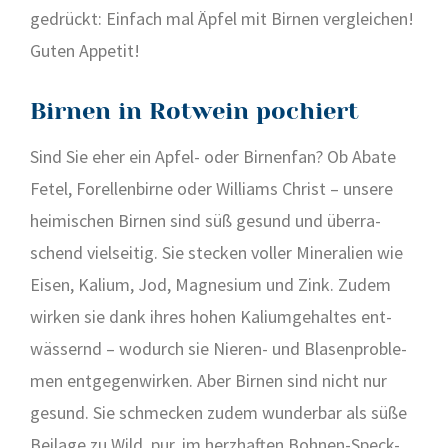
ge­drückt: Ein­fach mal Äpfel mit Bir­nen ver­glei­chen!
Guten Appe­tit!
Birnen in Rotwein pochiert
Sind Sie eher ein Apfel- oder Bir­nen­fan? Ob Aba­te
Fetel, Forel­len­bir­ne oder Wil­liams Christ – unse­re
hei­mi­schen Bir­nen sind süß gesund und über­ra­
schend viel­sei­tig. Sie ste­cken vol­ler Mine­ra­li­en wie
Eisen, Kali­um, Jod, Magne­si­um und Zink. Zudem
wir­ken sie dank ihres hohen Kali­um­ge­hal­tes ent­
wäs­sernd – wodurch sie Nie­ren- und Bla­sen­pro­ble­
men ent­ge­gen­wir­ken. Aber Bir­nen sind nicht nur
gesund. Sie schme­cken zudem wun­der­bar als süße
Bei­la­ge zu Wild, pur, im herz­haf­ten Boh­nen-Speck-