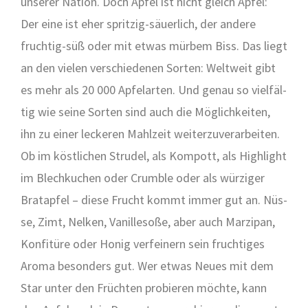
unse­rer Nati­on. Doch Apfel ist nicht gleich Apfel:
Der eine ist eher sprit­zig-säu­er­lich, der ande­re
fruch­tig-süß oder mit etwas mür­bem Biss. Das liegt
an den vie­len ver­schie­de­nen Sor­ten: Welt­weit gibt
es mehr als 20 000 Apfel­ar­ten. Und genau so viel­fäl­
tig wie sei­ne Sor­ten sind auch die Mög­lich­kei­ten,
ihn zu einer lecke­ren Mahl­zeit wei­ter­zu­ver­ar­bei­ten.
Ob im köst­li­chen Stru­del, als Kom­pott, als High­light
im Blech­ku­chen oder Crum­ble oder als wür­zi­ger
Brat­ap­fel – die­se Frucht kommt immer gut an. Nüs­
se, Zimt, Nel­ken, Vanil­le­so­ße, aber auch Mar­zi­pan,
Kon­fi­tü­re oder Honig ver­fei­nern sein fruch­ti­ges
Aro­ma beson­ders gut. Wer etwas Neu­es mit dem
Star unter den Früch­ten pro­bie­ren möch­te, kann