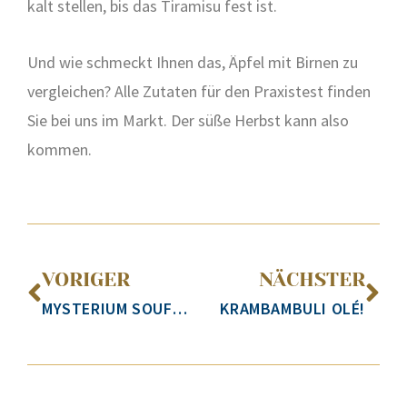
kalt stel­len, bis das Tira­mi­su fest ist.
Und wie schmeckt Ihnen das, Äpfel mit Bir­nen zu
ver­glei­chen? Alle Zuta­ten für den Pra­xis­test fin­den
Sie bei uns im Markt. Der süße Herbst kann also
kom­men.
VORIGER
NÄCHSTER
MYSTERIUM SOUFFLÉ
KRAMBAMBULI OLÉ!