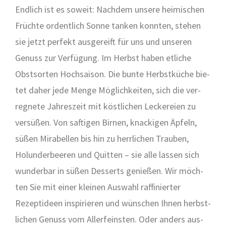
End­lich ist es soweit: Nach­dem unse­re hei­mi­schen
Früch­te ordent­lich Son­ne tan­ken konn­ten, ste­hen
sie jetzt per­fekt aus­ge­reift für uns und unse­ren
Genuss zur Ver­fü­gung. Im Herbst haben etli­che
Obst­sor­ten Hoch­sai­son. Die bun­te Herbst­kü­che bie­
tet daher jede Men­ge Mög­lich­kei­ten, sich die ver­
reg­ne­te Jah­res­zeit mit köst­li­chen Lecke­rei­en zu
ver­sü­ßen. Von saf­ti­gen Bir­nen, kna­cki­gen Äpfeln,
süßen Mira­bel­len bis hin zu herr­li­chen Trau­ben,
Holun­der­bee­ren und Quit­ten – sie alle las­sen sich
wun­der­bar in süßen Des­serts genie­ßen. Wir möch­
ten Sie mit einer klei­nen Aus­wahl raf­fi­nier­ter
Rezept­ideen inspi­rie­ren und wün­schen Ihnen herbst­
li­chen Genuss vom Aller­feins­ten. Oder anders aus­