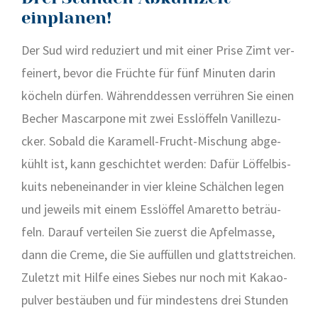
einplanen!
Der Sud wird redu­ziert und mit einer Pri­se Zimt ver­
fei­nert, bevor die Früch­te für fünf Minu­ten dar­in
köcheln dür­fen. Wäh­rend­des­sen ver­rüh­ren Sie einen
Becher Mas­car­po­ne mit zwei Ess­löf­feln Vanil­le­zu­
cker. Sobald die Kara­mell-Frucht-Mischung abge­
kühlt ist, kann geschich­tet wer­den: Dafür Löf­fel­bis­
kuits neben­ein­an­der in vier klei­ne Schäl­chen legen
und jeweils mit einem Ess­löf­fel Ama­ret­to beträu­
feln. Dar­auf ver­tei­len Sie zuerst die Apfel­mas­se,
dann die Creme, die Sie auf­fül­len und glatt­strei­chen.
Zuletzt mit Hil­fe eines Sie­bes nur noch mit Kakao­
pul­ver bestäu­ben und für min­des­tens drei Stun­den