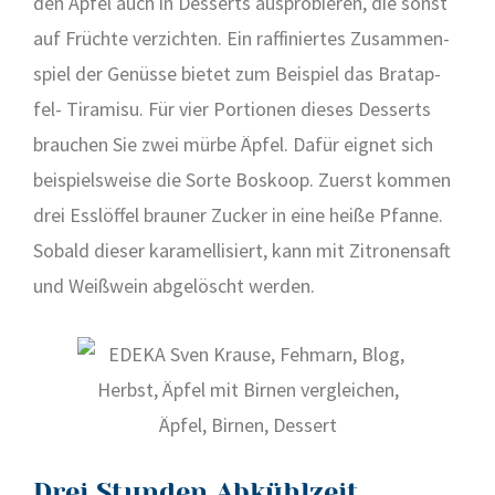
den Apfel auch in Des­serts aus­pro­bie­ren, die sonst
auf Früch­te ver­zich­ten. Ein raf­fi­nier­tes Zusam­men­
spiel der Genüs­se bie­tet zum Bei­spiel das Brat­ap­
fel- Tira­mi­su. Für vier Por­tio­nen die­ses Des­serts
brau­chen Sie zwei mür­be Äpfel. Dafür eig­net sich
bei­spiels­wei­se die Sor­te Bos­koop. Zuerst kom­men
drei Ess­löf­fel brau­ner Zucker in eine hei­ße Pfan­ne.
Sobald die­ser kara­mel­li­siert, kann mit Zitro­nen­saft
und Weiß­wein abge­löscht wer­den.
Drei Stunden Abkühlzeit