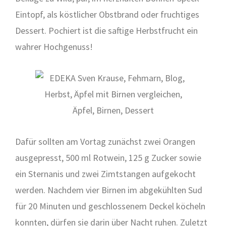
Ein­topf, als köst­li­cher Obst­brand oder fruch­ti­ges
Des­sert. Pochi­ert ist die saf­ti­ge Herbst­frucht ein
wah­rer Hoch­ge­nuss!
Dafür soll­ten am Vor­tag zunächst zwei Oran­gen
aus­ge­presst, 500 ml Rot­wein, 125 g Zucker sowie
ein Stern­anis und zwei Zimt­stan­gen auf­ge­kocht
wer­den. Nach­dem vier Bir­nen im abge­kühl­ten Sud
für 20 Minu­ten und geschlos­se­nem Deckel köcheln
konn­ten, dür­fen sie dar­in über Nacht ruhen. Zuletzt