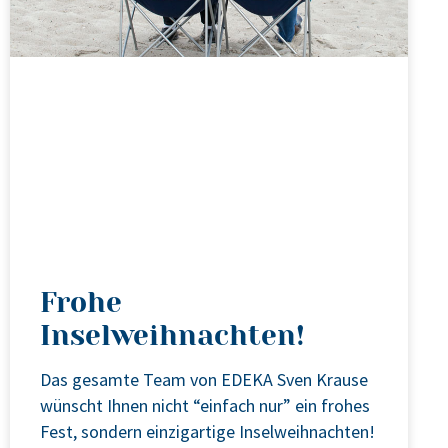
Frohe
Inselweihnachten!
Das gesam­te Team von EDEKA Sven Krau­se
wünscht Ihnen nicht “ein­fach nur” ein fro­hes
Fest, son­dern ein­zig­ar­ti­ge Insel­weih­nach­ten!