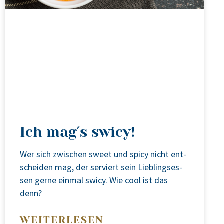
Ich mag´s swicy!
Wer sich zwi­schen sweet und spi­cy nicht ent­
schei­den mag, der ser­viert sein Lieb­lings­es­
sen ger­ne ein­mal swi­cy. Wie cool ist das
denn?
WEITERLESEN