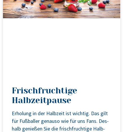
Frischfruchtige
Halbzeitpause
Erho­lung in der Halb­zeit ist wich­tig. Das gilt
für Fuß­bal­ler genau­so wie für uns Fans. Des­
halb genie­ßen Sie die frisch­fruch­ti­ge Halb­