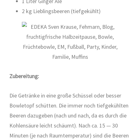
1 Liter Gin­ger Ale
2 kg Lieb­lings­bee­ren (tief­ge­kühlt)
Zube­rei­tung:
Die Geträn­ke in eine gro­ße Schüs­sel oder bes­ser
Bow­le­topf schüt­ten. Die immer noch tief­ge­kühl­ten
Bee­ren dazu­ge­ben (nach und nach, da es durch die
Koh­len­säu­re leicht schäumt). Nach ca. 15 — 30
Minu­ten (je nach Raum­tem­pe­ra­tur) sind die Bee­ren