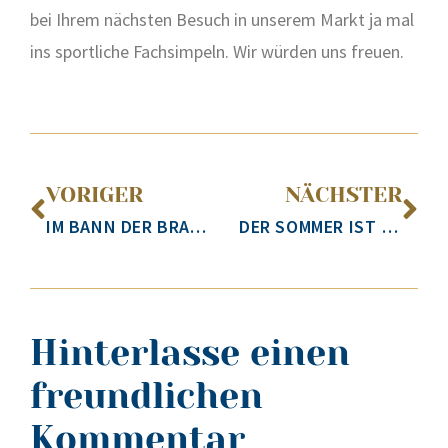
bei Ihrem nächs­ten Besuch in unse­rem Markt ja mal
ins sport­li­che Fach­sim­peln. Wir wür­den uns freu­en.
VORIGER
NÄCHSTER
IM BANN DER BRATWURST!
DER SOMMER IST ROSÉ!
Hinterlasse einen
freundlichen
Kommentar