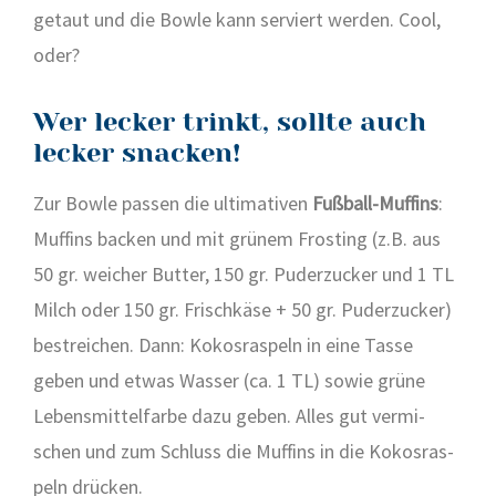
getaut und die Bow­le kann ser­viert wer­den. Cool,
oder?
Wer lecker trinkt, sollte auch
lecker snacken!
Zur Bow­le pas­sen die ulti­ma­ti­ven
Fuß­ball-Muf­fins
:
Muf­fins backen und mit grü­nem Fros­ting (z.B. aus
50 gr. wei­cher But­ter, 150 gr. Puder­zu­cker und 1 TL
Milch oder 150 gr. Frisch­kä­se + 50 gr. Puder­zu­cker)
bestrei­chen. Dann: Kokos­ras­peln in eine Tas­se
geben und etwas Was­ser (ca. 1 TL) sowie grü­ne
Lebens­mit­tel­far­be dazu geben. Alles gut ver­mi­
schen und zum Schluss die Muf­fins in die Kokos­ras­
peln drü­cken.