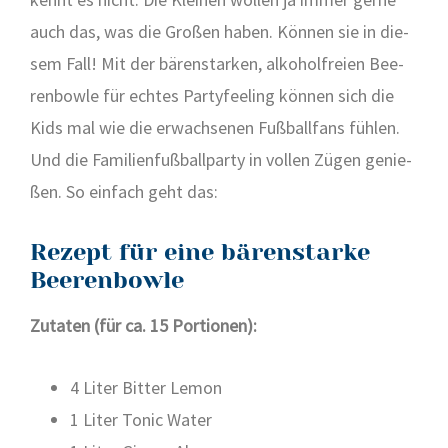
auch das, was die Gro­ßen haben. Kön­nen sie in die­
sem Fall! Mit der bären­star­ken, alko­hol­frei­en Bee­
ren­bow­le für ech­tes Par­ty­fee­ling kön­nen sich die
Kids mal wie die erwach­se­nen Fuß­ball­fans füh­len.
Und die Fami­li­en­fuß­ball­par­ty in vol­len Zügen genie­
ßen. So ein­fach geht das:
Rezept für eine bärenstarke
Beerenbowle
Zuta­ten (für ca. 15 Por­tio­nen):
4 Liter Bit­ter Lemon
1 Liter Tonic Water