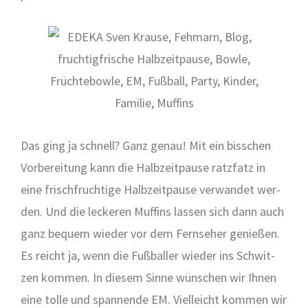
Das ging ja schnell? Ganz genau! Mit ein biss­chen
Vor­be­rei­tung kann die Halb­zeit­pau­se ratz­fatz in
eine frisch­fruch­ti­ge Halb­zeit­pau­se ver­wan­det wer­
den. Und die lecke­ren Muf­fins las­sen sich dann auch
ganz bequem wie­der vor dem Fern­se­her genie­ßen.
Es reicht ja, wenn die Fuß­bal­ler wie­der ins Schwit­
zen kom­men. In die­sem Sin­ne wün­schen wir Ihnen
eine tol­le und span­nen­de EM. Viel­leicht kom­men wir