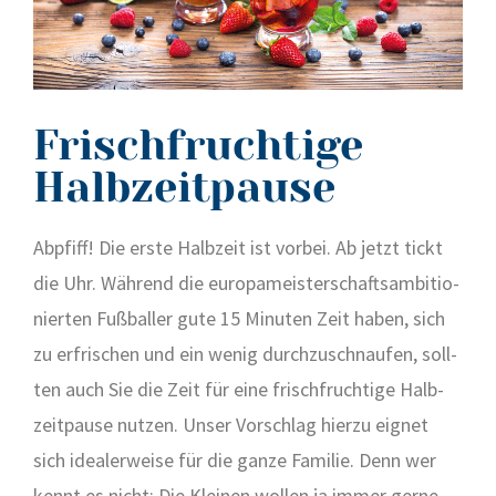
Frischfruchtige
Halbzeitpause
Abpfiff! Die ers­te Halb­zeit ist vor­bei. Ab jetzt tickt
die Uhr. Wäh­rend die euro­pa­meis­ter­schafts­am­bi­tio­
nier­ten Fuß­bal­ler gute 15 Minu­ten Zeit haben, sich
zu erfri­schen und ein wenig durch­zu­schnau­fen, soll­
ten auch Sie die Zeit für eine frisch­fruch­ti­ge Halb­
zeit­pau­se nut­zen. Unser Vor­schlag hier­zu eig­net
sich idea­ler­wei­se für die gan­ze Fami­lie. Denn wer
kennt es nicht: Die Klei­nen wol­len ja immer ger­ne