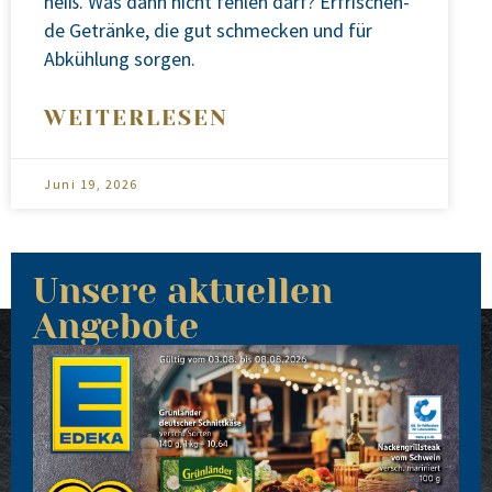
heiß. Was dann nicht feh­len darf? Erfri­schen­
de Geträn­ke, die gut schme­cken und für
Abküh­lung sor­gen.
WEITERLESEN
Juni 19, 2026
Unsere aktuellen
Angebote