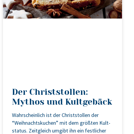
Der Christstollen:
Mythos und Kultgebäck
Wahr­schein­lich ist der Christ­stol­len der
“Weih­nachts­ku­chen” mit dem größ­ten Kult­
sta­tus. Zeit­gleich umgibt ihn ein fest­li­cher