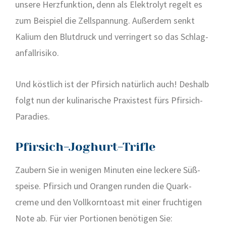
unse­re Herz­funk­ti­on, denn als Elek­tro­lyt regelt es
zum Bei­spiel die Zell­span­nung. Außer­dem senkt
Kali­um den Blut­druck und ver­rin­gert so das Schlag­
an­fall­ri­si­ko.
Und köst­lich ist der Pfir­sich natür­lich auch! Des­halb
folgt nun der kuli­na­ri­sche Pra­xis­test fürs Pfir­sich-
Para­dies.
Pfirsich-Joghurt-Trifle
Zau­bern Sie in weni­gen Minu­ten eine lecke­re Süß­
spei­se. Pfir­sich und Oran­gen run­den die Quark­
creme und den Voll­korn­toast mit einer fruch­ti­gen
Note ab. Für vier Por­tio­nen benö­ti­gen Sie: