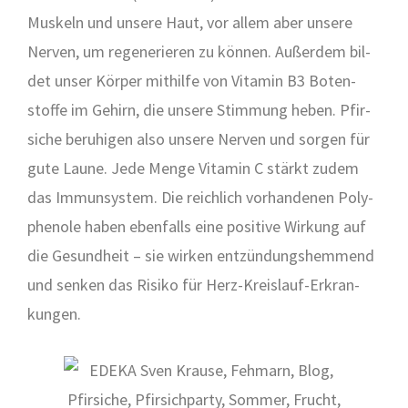
Mus­keln und unse­re Haut, vor allem aber unse­re
Ner­ven, um rege­ne­rie­ren zu kön­nen. Außer­dem bil­
det unser Kör­per mit­hil­fe von Vit­amin B3 Boten­
stof­fe im Gehirn, die unse­re Stim­mung heben. Pfir­
si­che beru­hi­gen also unse­re Ner­ven und sor­gen für
gute Lau­ne. Jede Men­ge Vit­amin C stärkt zudem
das Immun­sys­tem. Die reich­lich vor­han­de­nen Poly­
phe­no­le haben eben­falls eine posi­ti­ve Wir­kung auf
die Gesund­heit – sie wir­ken ent­zün­dungs­hem­mend
und sen­ken das Risi­ko für Herz-Kreis­lauf-Erkran­
kun­gen.