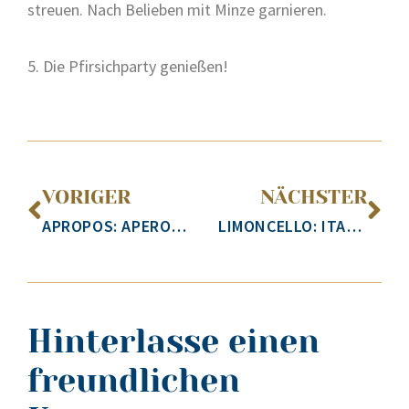
streu­en. Nach Belie­ben mit Min­ze gar­nie­ren.
5. Die Pfir­sich­par­ty genie­ßen!
VORIGER
NÄCHSTER
APROPOS: APEROL & CO!
LIMONCELLO: ITALIENURLAUB IM GLAS
Hinterlasse einen
freundlichen