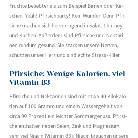
Früch­te belieb­ter als zum Bei­spiel Bir­nen oder Kir­
schen. Yeah! Pfir­sich­par­ty! Kein Wun­der: Denn Pfir­
si­che machen sich her­vor­ra­gend in Salat, Chut­ney
und Kuchen. Außer­dem sind Pfir­si­che und Nek­ta­ri­
nen rund­um gesund. Sie stär­ken unse­re Ner­ven,
schüt­zen unser Herz und sind ech­te Stress-Kil­ler.
Pfirsiche: Wenige Kalorien, viel
Vitamin B3
Pfir­si­che und Nek­ta­ri­nen sind mit etwa 40 Kilo­ka­lo­
rien auf 100 Gramm und einem Was­ser­ge­halt von
cir­ca 90 Pro­zent ein leich­ter Som­mer­ge­nuss. Pfir­si­
che ent­hal­ten neben Selen, Zink und Magne­si­um
sehr viel Nia­cin (Vit­amin B3). Nia­cin brau­chen unse­re