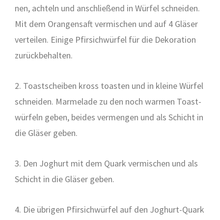
nen, ach­teln und anschlie­ßend in Wür­fel schnei­den.
Mit dem Oran­gen­saft ver­mi­schen und auf 4 Glä­ser
ver­tei­len. Eini­ge Pfir­sich­wür­fel für die Deko­ra­ti­on
zurück­be­hal­ten.
2. Toast­schei­ben kross toas­ten und in klei­ne Wür­fel
schnei­den. Mar­me­la­de zu den noch war­men Toast­
wür­feln geben, bei­des ver­men­gen und als Schicht in
die Glä­ser geben.
3. Den Joghurt mit dem Quark ver­mi­schen und als
Schicht in die Glä­ser geben.
4. Die übri­gen Pfir­sich­wür­fel auf den Joghurt-Quark