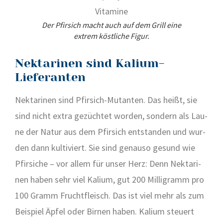
Der Pfir­sich macht auch auf dem Grill eine
extrem köst­li­che Figur.
Nektarinen sind Kalium-
Lieferanten
Nek­ta­ri­nen sind Pfir­sich-Mutan­ten. Das heißt, sie
sind nicht extra gezüch­tet wor­den, son­dern als Lau­
ne der Natur aus dem Pfir­sich ent­stan­den und wur­
den dann kul­ti­viert. Sie sind genau­so gesund wie
Pfir­si­che – vor allem für unser Herz: Denn Nek­ta­ri­
nen haben sehr viel Kali­um, gut 200 Mil­li­gramm pro
100 Gramm Frucht­fleisch. Das ist viel mehr als zum
Bei­spiel Äpfel oder Bir­nen haben. Kali­um steu­ert