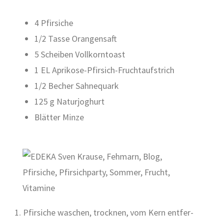
4 Pfir­si­che
1/2 Tas­se Oran­gen­saft
5 Schei­ben Voll­korn­toast
1 EL Apri­ko­se-Pfir­sich-Frucht­auf­strich
1/2 Becher Sah­ne­quark
125 g Natur­jo­ghurt
Blät­ter Min­ze
1. Pfir­si­che waschen, trock­nen, vom Kern ent­fer­