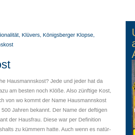
st
i­che Haus­manns­kost? Jede und jeder hat da
dazu am bes­ten noch Klö­ße. Also zünf­ti­ge Kost,
. Doch von wo kommt der Name Haus­manns­kost
ber 500 Jah­ren bekannt. Der Name der def­ti­gen
t der Haus­frau. Die­se war per Defi­ni­ti­on
­halts zu küm­mern hat­te. Auch wenn es natür­