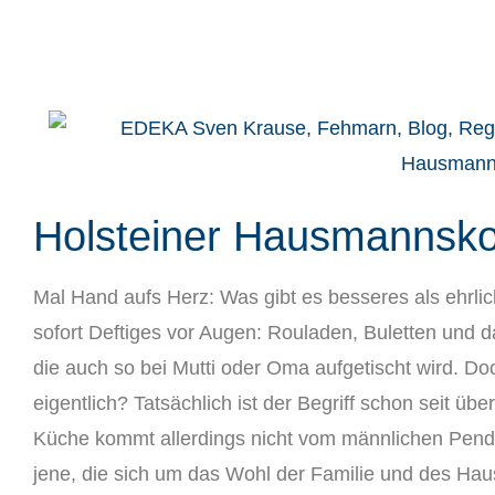
Holsteiner Hausmannsko
Mal Hand aufs Herz: Was gibt es bes­se­res als ehr­l
sofort Def­ti­ges vor Augen: Rou­la­den, Bulet­ten und 
die auch so bei Mut­ti oder Oma auf­ge­tischt wird
eigent­lich? Tat­säch­lich ist der Begriff schon seit ü
Küche kommt aller­dings nicht vom männ­li­chen Pen­dan
jene, die sich um das Wohl der Fami­lie und des Haus