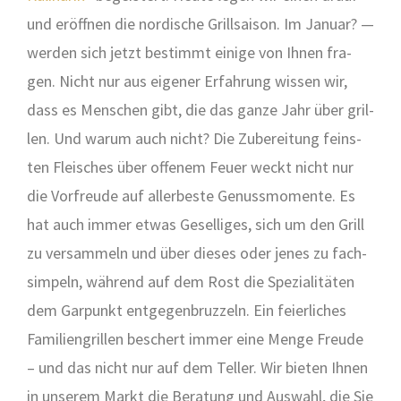
und eröff­nen die nor­di­sche Grill­sai­son. Im Janu­ar? —
wer­den sich jetzt bestimmt eini­ge von Ihnen fra­
gen. Nicht nur aus eige­ner Erfah­rung wis­sen wir,
dass es Men­schen gibt, die das gan­ze Jahr über gril­
len. Und war­um auch nicht? Die Zube­rei­tung feins­
ten Flei­sches über offe­nem Feu­er weckt nicht nur
die Vor­freu­de auf aller­bes­te Genuss­mo­men­te. Es
hat auch immer etwas Gesel­li­ges, sich um den Grill
zu ver­sam­meln und über die­ses oder jenes zu fach­
sim­peln, wäh­rend auf dem Rost die Spe­zia­li­tä­ten
dem Gar­punkt ent­ge­gen­bruz­zeln. Ein fei­er­li­ches
Fami­li­en­gril­len beschert immer eine Men­ge Freu­de
– und das nicht nur auf dem Tel­ler. Wir bie­ten Ihnen
in unse­rem Markt die Bera­tung und Aus­wahl, die Sie