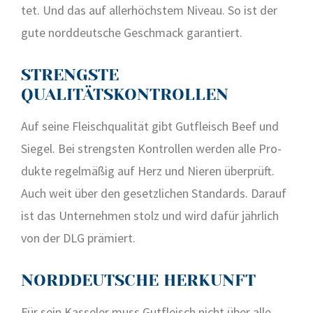
tet. Und das auf aller­höchs­tem Niveau. So ist der
gute nord­deut­sche Geschmack garan­tiert.
STRENGSTE
QUALITÄTSKONTROLLEN
Auf sei­ne Fleisch­qua­li­tät gibt Gut­fleisch Beef und
Sie­gel. Bei strengs­ten Kon­trol­len wer­den alle Pro­
duk­te regel­mä­ßig auf Herz und Nie­ren über­prüft.
Auch weit über den gesetz­li­chen Stan­dards. Dar­auf
ist das Unter­neh­men stolz und wird dafür jähr­lich
von der DLG prä­miert.
NORDDEUTSCHE HERKUNFT
Für sein Kas­se­ler muss Gut­fleisch nicht über alle