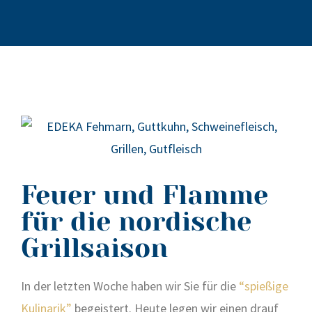
Feuer und Flamme
für die nordische
Grillsaison
In der letz­ten Woche haben wir Sie für die
“spie­ßi­ge
Kuli­na­rik”
begeis­tert. Heu­te legen wir einen drauf