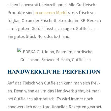
schen Lebens­mit­tel­ein­zel­han­del. Alle Gut­fleisch-
Pro­duk­te sind
in unse­rem Markt
stets frisch ver­
füg­bar. Ob an der Fri­sche­the­ke oder im SB-Bereich
– mit gutem Gefühl lässt sich sagen: Gut­fleisch –
Ein gutes Stück Nord­deutsch­land.
HANDWERKLICHE PERFEKTION
Auf das Fleisch von Gut­fleisch kann man sich freu­
en. Denn wenn es um das Hand­werk geht, ist man
bei Gut­fleisch alt­mo­disch. Es wird immer noch
hand­werk­lich nach tra­di­tio­nel­len Rezep­ten gear­bei­