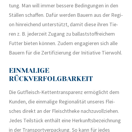
tung. Man will immer bes­se­re Bedin­gun­gen in den
Stäl­len schaf­fen. Dafür wer­den Bau­ern aus der Regi­
on hin­rei­chend unter­stützt, damit die­se ihren Tie­
ren z. B. jeder­zeit Zugang zu bal­last­stoff­rei­chem
Fut­ter bie­ten kön­nen. Zudem enga­gie­ren sich alle
Bau­ern für die Zer­ti­fi­zie­rung der Initia­ti­ve Tier­wohl.
EINMALIGE
RÜCKVERFOLGBARKEIT
Die Gut­fleisch-Ket­ten­trans­pa­renz ermög­licht dem
Kun­den, die ein­ma­li­ge Regio­na­li­tät unse­res Flei­
sches direkt an der Fleisch­the­ke nach­zu­voll­zie­hen.
Jedes Teil­stück ent­hält eine Her­kunfts­be­zeich­nung
in der Trans­port­ver­pa­ckung. So kann für jedes