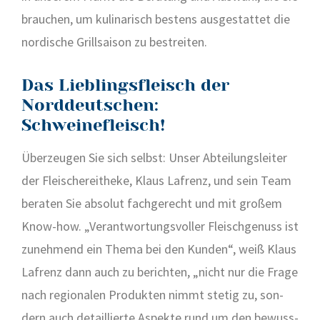
brau­chen, um kuli­na­risch bes­tens aus­ge­stat­tet die
nor­di­sche Grill­sai­son zu bestrei­ten.
Das Lieblingsfleisch der
Norddeutschen:
Schweinefleisch!
Über­zeu­gen Sie sich selbst: Unser Abtei­lungs­lei­ter
der Flei­sche­rei­t­he­ke, Klaus Laf­renz, und sein Team
bera­ten Sie abso­lut fach­ge­recht und mit gro­ßem
Know-how. „Ver­ant­wor­tungs­vol­ler Fleisch­ge­nuss ist
zuneh­mend ein The­ma bei den Kun­den“, weiß Klaus
Laf­renz dann auch zu berich­ten, „nicht nur die Fra­ge
nach regio­na­len Pro­duk­ten nimmt ste­tig zu, son­
dern auch detail­lier­te Aspek­te rund um den bewuss­