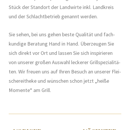
Stück der Stand­ort der Land­wir­te inkl. Land­kreis
und der Schlacht­be­trieb genannt wer­den.
Sie sehen, bei uns gehen bes­te Qua­li­tät und fach­
kun­di­ge Bera­tung Hand in Hand. Über­zeu­gen Sie
sich direkt vor Ort und las­sen Sie sich inspi­rie­ren
von unse­rer gro­ßen Aus­wahl lecke­rer Grill­spe­zia­li­tä­
ten. Wir freu­en uns auf Ihren Besuch an unse­rer Flei­
sche­rei­t­he­ke und wün­schen schon jetzt „hei­ße
Momen­te“ am Grill.