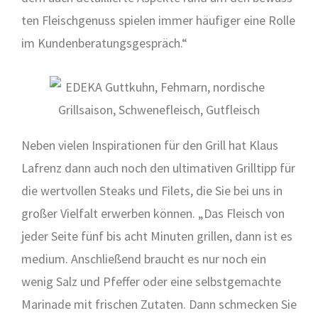
ten Fleisch­ge­nuss spie­len immer häu­fi­ger eine Rol­le
im Kun­den­be­ra­tungs­ge­spräch.“
Neben vie­len Inspi­ra­tio­nen für den Grill hat Klaus
Laf­renz dann auch noch den ulti­ma­ti­ven Grill­tipp für
die wert­vol­len Steaks und Filets, die Sie bei uns in
gro­ßer Viel­falt erwer­ben kön­nen. „Das Fleisch von
jeder Sei­te fünf bis acht Minu­ten gril­len, dann ist es
medi­um. Anschlie­ßend braucht es nur noch ein
wenig Salz und Pfef­fer oder eine selbst­ge­mach­te
Mari­na­de mit fri­schen Zuta­ten. Dann schme­cken Sie