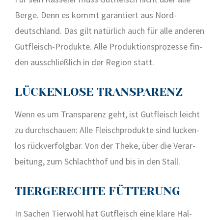
Ber­ge. Denn es kommt garan­tiert aus Nord­
deutsch­land. Das gilt natür­lich auch für alle ande­ren
Gut­fleisch-Pro­duk­te. Alle Pro­duk­ti­ons­pro­zes­se fin­
den aus­schließ­lich in der Regi­on statt.
LÜCKENLOSE TRANSPARENZ
Wenn es um Trans­pa­renz geht, ist Gut­fleisch leicht
zu durch­schau­en: Alle Fleisch­pro­duk­te sind lücken­
los rück­ver­folg­bar. Von der The­ke, über die Ver­ar­
bei­tung, zum Schlacht­hof und bis in den Stall.
TIERGERECHTE FÜTTERUNG
In Sachen Tier­wohl hat Gut­fleisch eine kla­re Hal­