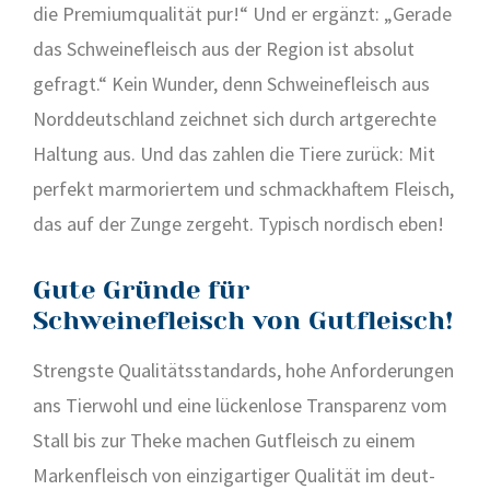
die Pre­mi­um­qua­li­tät pur!“ Und er ergänzt: „Gera­de
das Schwei­ne­fleisch aus der Regi­on ist abso­lut
gefragt.“ Kein Wun­der, denn Schwei­ne­fleisch aus
Nord­deutsch­land zeich­net sich durch art­ge­rech­te
Hal­tung aus. Und das zah­len die Tie­re zurück: Mit
per­fekt mar­mo­rier­tem und schmack­haf­tem Fleisch,
das auf der Zun­ge zer­geht. Typisch nor­disch eben!
Gute Gründe für
Schweinefleisch von Gutfleisch!
Strengs­te Qua­li­täts­stan­dards, hohe Anfor­de­run­gen
ans Tier­wohl und eine lücken­lo­se Trans­pa­renz vom
Stall bis zur The­ke machen Gut­fleisch zu einem
Mar­ken­fleisch von ein­zig­ar­ti­ger Qua­li­tät im deut­