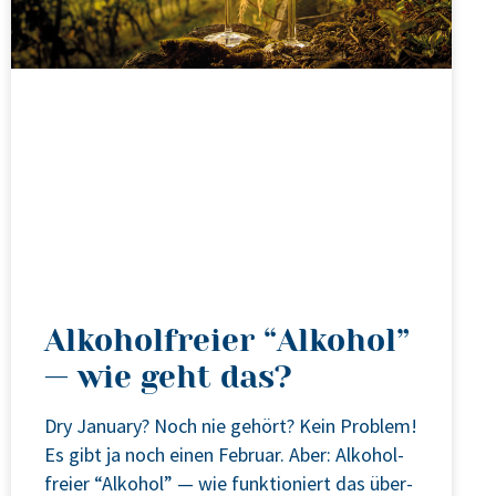
Alkoholfreier “Alkohol”
— wie geht das?
Dry Janu­ary? Noch nie gehört? Kein Pro­blem!
Es gibt ja noch einen Febru­ar. Aber: Alko­hol­
frei­er “Alko­hol” — wie funk­tio­niert das über­