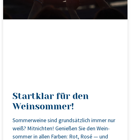
Startklar für den
Weinsommer!
Som­mer­wei­ne sind grund­sätz­lich immer nur
weiß? Mit­nich­ten! Genie­ßen Sie den Wein­
som­mer in allen Far­ben: Rot, Rosé — und