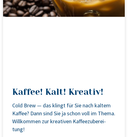
Kaffee! Kalt! Kreativ!
Cold Brew — das klingt für Sie nach kal­tem
Kaf­fee? Dann sind Sie ja schon voll im The­ma.
Will­kom­men zur krea­ti­ven Kaf­fee­zu­be­rei­
tung!