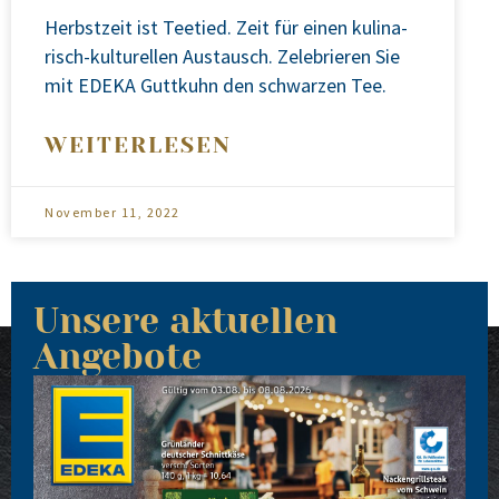
Herbst­zeit ist Tee­tied. Zeit für einen kuli­na­
risch-kul­tu­rel­len Aus­tausch. Zele­brie­ren Sie
mit EDEKA Gutt­kuhn den schwar­zen Tee.
WEITERLESEN
November 11, 2022
Unsere aktuellen
Angebote