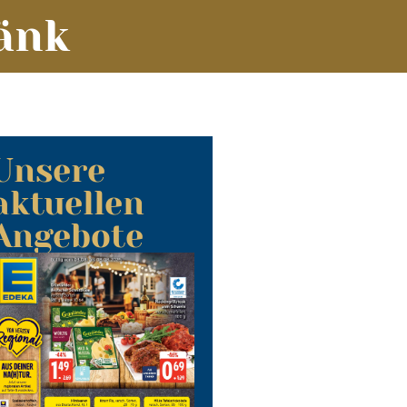
änk
Unsere
aktuellen
Angebote