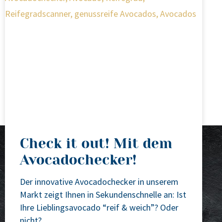
Check it out! Mit dem
Avocadochecker!
Der inno­va­ti­ve Avo­ca­doch­ecker in unse­rem
Markt zeigt Ihnen in Sekun­den­schnel­le an: Ist
Ihre Lieb­lings­avo­ca­do “reif & weich”? Oder
nicht?