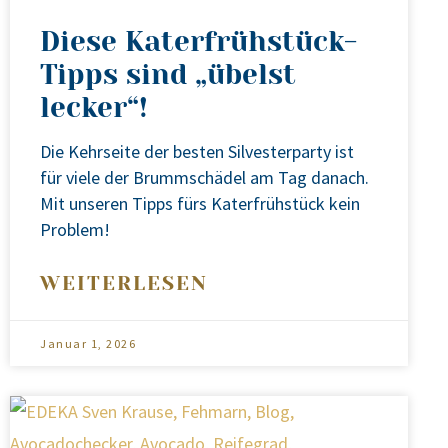
Diese Katerfrühstück-
Tipps sind „übelst
lecker“!
Die Kehr­sei­te der bes­ten Sil­ves­ter­par­ty ist
für vie­le der Brumm­schä­del am Tag danach.
Mit unse­ren Tipps fürs Kater­früh­stück kein
Pro­blem!
WEITERLESEN
Januar 1, 2026